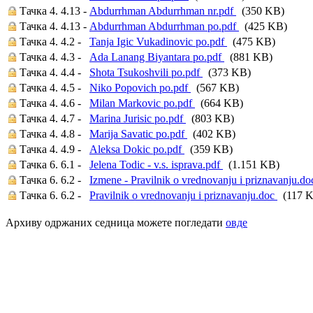
Тачка 4. 4.13 -
Abdurrhman Abdurrhman nr.pdf
(350 KB)
Тачка 4. 4.13 -
Abdurrhman Abdurrhman po.pdf
(425 KB)
Тачка 4. 4.2 -
Tanja Igic Vukadinovic po.pdf
(475 KB)
Тачка 4. 4.3 -
Ada Lanang Biyantara po.pdf
(881 KB)
Тачка 4. 4.4 -
Shota Tsukoshvili po.pdf
(373 KB)
Тачка 4. 4.5 -
Niko Popovich po.pdf
(567 KB)
Тачка 4. 4.6 -
Milan Markovic po.pdf
(664 KB)
Тачка 4. 4.7 -
Marina Jurisic po.pdf
(803 KB)
Тачка 4. 4.8 -
Marija Savatic po.pdf
(402 KB)
Тачка 4. 4.9 -
Aleksa Dokic po.pdf
(359 KB)
Тачка 6. 6.1 -
Jelena Todic - v.s. isprava.pdf
(1.151 KB)
Тачка 6. 6.2 -
Izmene - Pravilnik o vrednovanju i priznavanju.d
Тачка 6. 6.2 -
Pravilnik o vrednovanju i priznavanju.doc
(117 K
Архиву одржаних седница можете погледати
овде