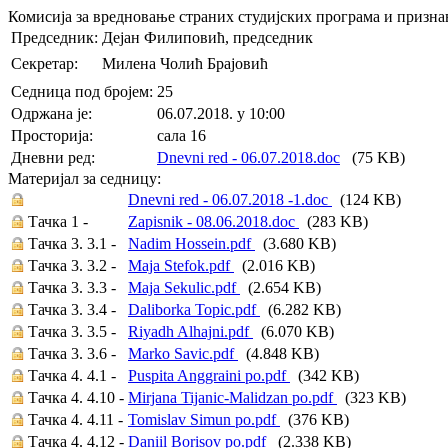
Комисија за вредновање страних студијских програма и призн
Председник:
Дејан Филиповић, председник
Секретар:
Милена Чолић Брајовић
Седница под бројем:
25
Oдржана je:
06.07.2018. у 10:00
Просторија:
сала 16
Дневни ред:
Dnevni red - 06.07.2018.doc
(75 KB)
Материјал за седницу:
Dnevni red - 06.07.2018 -1.doc
(124 KB)
Тачка 1 -
Zapisnik - 08.06.2018.doc
(283 KB)
Тачка 3. 3.1 -
Nadim Hossein.pdf
(3.680 KB)
Тачка 3. 3.2 -
Maja Stefok.pdf
(2.016 KB)
Тачка 3. 3.3 -
Maja Sekulic.pdf
(2.654 KB)
Тачка 3. 3.4 -
Daliborka Topic.pdf
(6.282 KB)
Тачка 3. 3.5 -
Riyadh Alhajni.pdf
(6.070 KB)
Тачка 3. 3.6 -
Marko Savic.pdf
(4.848 KB)
Тачка 4. 4.1 -
Puspita Anggraini po.pdf
(342 KB)
Тачка 4. 4.10 -
Mirjana Tijanic-Malidzan po.pdf
(323 KB)
Тачка 4. 4.11 -
Tomislav Simun po.pdf
(376 KB)
Тачка 4. 4.12 -
Daniil Borisov po.pdf
(2.338 KB)