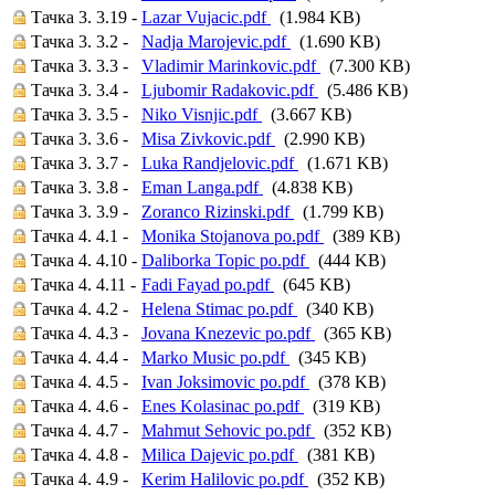
Тачка 3. 3.19 -
Lazar Vujacic.pdf
(1.984 KB)
Тачка 3. 3.2 -
Nadja Marojevic.pdf
(1.690 KB)
Тачка 3. 3.3 -
Vladimir Marinkovic.pdf
(7.300 KB)
Тачка 3. 3.4 -
Ljubomir Radakovic.pdf
(5.486 KB)
Тачка 3. 3.5 -
Niko Visnjic.pdf
(3.667 KB)
Тачка 3. 3.6 -
Misa Zivkovic.pdf
(2.990 KB)
Тачка 3. 3.7 -
Luka Randjelovic.pdf
(1.671 KB)
Тачка 3. 3.8 -
Eman Langa.pdf
(4.838 KB)
Тачка 3. 3.9 -
Zoranco Rizinski.pdf
(1.799 KB)
Тачка 4. 4.1 -
Monika Stojanova po.pdf
(389 KB)
Тачка 4. 4.10 -
Daliborka Topic po.pdf
(444 KB)
Тачка 4. 4.11 -
Fadi Fayad po.pdf
(645 KB)
Тачка 4. 4.2 -
Helena Stimac po.pdf
(340 KB)
Тачка 4. 4.3 -
Jovana Knezevic po.pdf
(365 KB)
Тачка 4. 4.4 -
Marko Music po.pdf
(345 KB)
Тачка 4. 4.5 -
Ivan Joksimovic po.pdf
(378 KB)
Тачка 4. 4.6 -
Enes Kolasinac po.pdf
(319 KB)
Тачка 4. 4.7 -
Mahmut Sehovic po.pdf
(352 KB)
Тачка 4. 4.8 -
Milica Dajevic po.pdf
(381 KB)
Тачка 4. 4.9 -
Kerim Halilovic po.pdf
(352 KB)