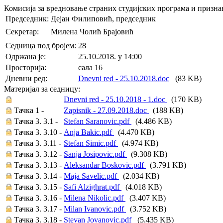
Комисија за вредновање страних студијских програма и призн
Председник:
Дејан Филиповић, председник
Секретар:
Милена Чолић Брајовић
Седница под бројем:
28
Oдржана je:
25.10.2018. у 14:00
Просторија:
сала 16
Дневни ред:
Dnevni red - 25.10.2018.doc
(83 KB)
Материјал за седницу:
Dnevni red - 25.10.2018 - 1.doc
(170 KB)
Тачка 1 -
Zapisnik - 27.09.2018.doc
(188 KB)
Тачка 3. 3.1 -
Stefan Saranovic.pdf
(4.486 KB)
Тачка 3. 3.10 -
Anja Bakic.pdf
(4.470 KB)
Тачка 3. 3.11 -
Stefan Simic.pdf
(4.974 KB)
Тачка 3. 3.12 -
Sanja Josipovic.pdf
(9.308 KB)
Тачка 3. 3.13 -
Aleksandar Boskovic.pdf
(3.791 KB)
Тачка 3. 3.14 -
Maja Savelic.pdf
(2.034 KB)
Тачка 3. 3.15 -
Safi Alzighrat.pdf
(4.018 KB)
Тачка 3. 3.16 -
Milena Nikolic.pdf
(3.407 KB)
Тачка 3. 3.17 -
Milan Ivanovic.pdf
(3.752 KB)
Тачка 3. 3.18 -
Stevan Jovanovic.pdf
(5.435 KB)