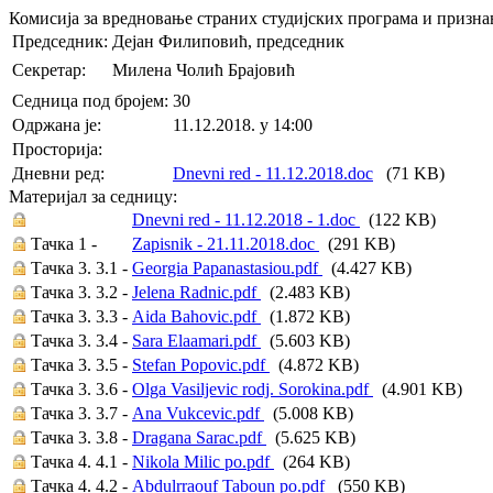
Комисија за вредновање страних студијских програма и призн
Председник:
Дејан Филиповић, председник
Секретар:
Милена Чолић Брајовић
Седница под бројем:
30
Oдржана je:
11.12.2018. у 14:00
Просторија:
Дневни ред:
Dnevni red - 11.12.2018.doc
(71 KB)
Материјал за седницу:
Dnevni red - 11.12.2018 - 1.doc
(122 KB)
Тачка 1 -
Zapisnik - 21.11.2018.doc
(291 KB)
Тачка 3. 3.1 -
Georgia Papanastasiou.pdf
(4.427 KB)
Тачка 3. 3.2 -
Jelena Radnic.pdf
(2.483 KB)
Тачка 3. 3.3 -
Aida Bahovic.pdf
(1.872 KB)
Тачка 3. 3.4 -
Sara Elaamari.pdf
(5.603 KB)
Тачка 3. 3.5 -
Stefan Popovic.pdf
(4.872 KB)
Тачка 3. 3.6 -
Olga Vasiljevic rodj. Sorokina.pdf
(4.901 KB)
Тачка 3. 3.7 -
Ana Vukcevic.pdf
(5.008 KB)
Тачка 3. 3.8 -
Dragana Sarac.pdf
(5.625 KB)
Тачка 4. 4.1 -
Nikola Milic po.pdf
(264 KB)
Тачка 4. 4.2 -
Abdulrraouf Taboun po.pdf
(550 KB)