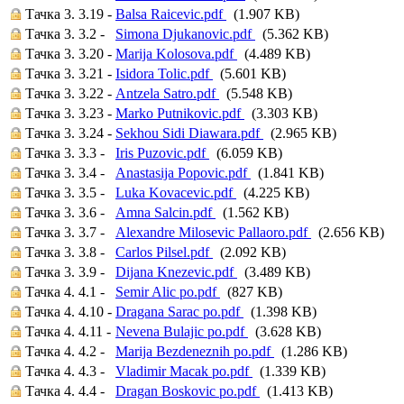
Тачка 3. 3.19 -
Balsa Raicevic.pdf
(1.907 KB)
Тачка 3. 3.2 -
Simona Djukanovic.pdf
(5.362 KB)
Тачка 3. 3.20 -
Marija Kolosova.pdf
(4.489 KB)
Тачка 3. 3.21 -
Isidora Tolic.pdf
(5.601 KB)
Тачка 3. 3.22 -
Antzela Satro.pdf
(5.548 KB)
Тачка 3. 3.23 -
Marko Putnikovic.pdf
(3.303 KB)
Тачка 3. 3.24 -
Sekhou Sidi Diawara.pdf
(2.965 KB)
Тачка 3. 3.3 -
Iris Puzovic.pdf
(6.059 KB)
Тачка 3. 3.4 -
Anastasija Popovic.pdf
(1.841 KB)
Тачка 3. 3.5 -
Luka Kovacevic.pdf
(4.225 KB)
Тачка 3. 3.6 -
Amna Salcin.pdf
(1.562 KB)
Тачка 3. 3.7 -
Alexandre Milosevic Pallaoro.pdf
(2.656 KB)
Тачка 3. 3.8 -
Carlos Pilsel.pdf
(2.092 KB)
Тачка 3. 3.9 -
Dijana Knezevic.pdf
(3.489 KB)
Тачка 4. 4.1 -
Semir Alic po.pdf
(827 KB)
Тачка 4. 4.10 -
Dragana Sarac po.pdf
(1.398 KB)
Тачка 4. 4.11 -
Nevena Bulajic po.pdf
(3.628 KB)
Тачка 4. 4.2 -
Marija Bezdeneznih po.pdf
(1.286 KB)
Тачка 4. 4.3 -
Vladimir Macak po.pdf
(1.339 KB)
Тачка 4. 4.4 -
Dragan Boskovic po.pdf
(1.413 KB)