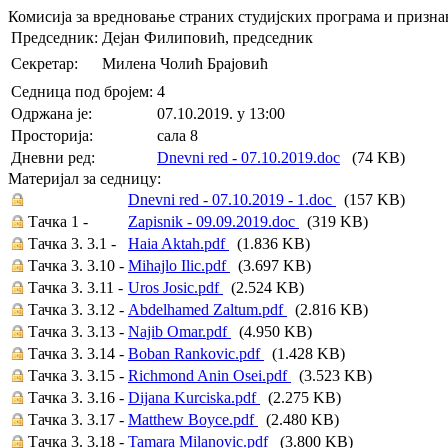
Комисија за вредновање страних студијских програма и призн
Председник:
Дејан Филиповић, председник
Секретар:
Милена Чолић Брајовић
Седница под бројем:
4
Oдржана je:
07.10.2019. у 13:00
Просторија:
сала 8
Дневни ред:
Dnevni red - 07.10.2019.doc
(74 KB)
Материјал за седницу:
Dnevni red - 07.10.2019 - 1.doc
(157 KB)
Тачка 1 -
Zapisnik - 09.09.2019.doc
(319 KB)
Тачка 3. 3.1 -
Haia Aktah.pdf
(1.836 KB)
Тачка 3. 3.10 -
Mihajlo Ilic.pdf
(3.697 KB)
Тачка 3. 3.11 -
Uros Josic.pdf
(2.524 KB)
Тачка 3. 3.12 -
Abdelhamed Zaltum.pdf
(2.816 KB)
Тачка 3. 3.13 -
Najib Omar.pdf
(4.950 KB)
Тачка 3. 3.14 -
Boban Rankovic.pdf
(1.428 KB)
Тачка 3. 3.15 -
Richmond Anin Osei.pdf
(3.523 KB)
Тачка 3. 3.16 -
Dijana Kurciska.pdf
(2.275 KB)
Тачка 3. 3.17 -
Matthew Boyce.pdf
(2.480 KB)
Тачка 3. 3.18 -
Tamara Milanovic.pdf
(3.800 KB)