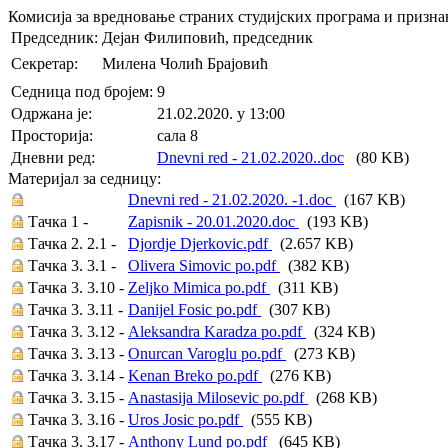
Комисија за вредновање страних студијских програма и призн
Председник:
Дејан Филиповић, председник
Секретар:
Милена Чолић Брајовић
Седница под бројем:
9
Oдржана je:
21.02.2020. у 13:00
Просторија:
сала 8
Дневни ред:
Dnevni red - 21.02.2020..doc
(80 KB)
Материјал за седницу:
Dnevni red - 21.02.2020. -1.doc
(167 KB)
Тачка 1 -
Zapisnik - 20.01.2020.doc
(193 KB)
Тачка 2. 2.1 -
Djordje Djerkovic.pdf
(2.657 KB)
Тачка 3. 3.1 -
Olivera Simovic po.pdf
(382 KB)
Тачка 3. 3.10 -
Zeljko Mimica po.pdf
(311 KB)
Тачка 3. 3.11 -
Danijel Fosic po.pdf
(307 KB)
Тачка 3. 3.12 -
Aleksandra Karadza po.pdf
(324 KB)
Тачка 3. 3.13 -
Onurcan Varoglu po.pdf
(273 KB)
Тачка 3. 3.14 -
Kenan Breko po.pdf
(276 KB)
Тачка 3. 3.15 -
Anastasija Milosevic po.pdf
(268 KB)
Тачка 3. 3.16 -
Uros Josic po.pdf
(555 KB)
Тачка 3. 3.17 -
Anthony Lund po.pdf
(645 KB)