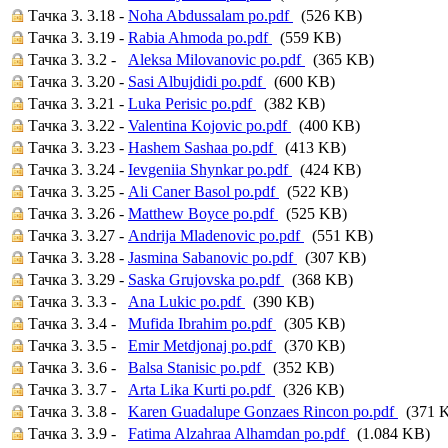
Тачка 3. 3.18 -
Noha Abdussalam po.pdf
(526 KB)
Тачка 3. 3.19 -
Rabia Ahmoda po.pdf
(559 KB)
Тачка 3. 3.2 -
Aleksa Milovanovic po.pdf
(365 KB)
Тачка 3. 3.20 -
Sasi Albujdidi po.pdf
(600 KB)
Тачка 3. 3.21 -
Luka Perisic po.pdf
(382 KB)
Тачка 3. 3.22 -
Valentina Kojovic po.pdf
(400 KB)
Тачка 3. 3.23 -
Hashem Sashaa po.pdf
(413 KB)
Тачка 3. 3.24 -
Ievgeniia Shynkar po.pdf
(424 KB)
Тачка 3. 3.25 -
Ali Caner Basol po.pdf
(522 KB)
Тачка 3. 3.26 -
Matthew Boyce po.pdf
(525 KB)
Тачка 3. 3.27 -
Andrija Mladenovic po.pdf
(551 KB)
Тачка 3. 3.28 -
Jasmina Sabanovic po.pdf
(307 KB)
Тачка 3. 3.29 -
Saska Grujovska po.pdf
(368 KB)
Тачка 3. 3.3 -
Ana Lukic po.pdf
(390 KB)
Тачка 3. 3.4 -
Mufida Ibrahim po.pdf
(305 KB)
Тачка 3. 3.5 -
Emir Metdjonaj po.pdf
(370 KB)
Тачка 3. 3.6 -
Balsa Stanisic po.pdf
(352 KB)
Тачка 3. 3.7 -
Arta Lika Kurti po.pdf
(326 KB)
Тачка 3. 3.8 -
Karen Guadalupe Gonzaes Rincon po.pdf
(371 
Тачка 3. 3.9 -
Fatima Alzahraa Alhamdan po.pdf
(1.084 KB)