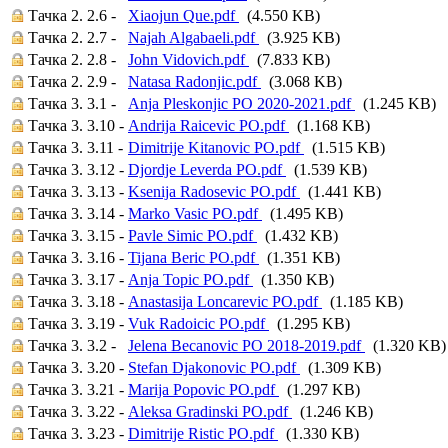
Тачка 2. 2.6 -
Xiaojun Que.pdf
(4.550 KB)
Тачка 2. 2.7 -
Najah Algabaeli.pdf
(3.925 KB)
Тачка 2. 2.8 -
John Vidovich.pdf
(7.833 KB)
Тачка 2. 2.9 -
Natasa Radonjic.pdf
(3.068 KB)
Тачка 3. 3.1 -
Anja Pleskonjic PO 2020-2021.pdf
(1.245 KB)
Тачка 3. 3.10 -
Andrija Raicevic PO.pdf
(1.168 KB)
Тачка 3. 3.11 -
Dimitrije Kitanovic PO.pdf
(1.515 KB)
Тачка 3. 3.12 -
Djordje Leverda PO.pdf
(1.539 KB)
Тачка 3. 3.13 -
Ksenija Radosevic PO.pdf
(1.441 KB)
Тачка 3. 3.14 -
Marko Vasic PO.pdf
(1.495 KB)
Тачка 3. 3.15 -
Pavle Simic PO.pdf
(1.432 KB)
Тачка 3. 3.16 -
Tijana Beric PO.pdf
(1.351 KB)
Тачка 3. 3.17 -
Anja Topic PO.pdf
(1.350 KB)
Тачка 3. 3.18 -
Anastasija Loncarevic PO.pdf
(1.185 KB)
Тачка 3. 3.19 -
Vuk Radoicic PO.pdf
(1.295 KB)
Тачка 3. 3.2 -
Jelena Becanovic PO 2018-2019.pdf
(1.320 KB)
Тачка 3. 3.20 -
Stefan Djakonovic PO.pdf
(1.309 KB)
Тачка 3. 3.21 -
Marija Popovic PO.pdf
(1.297 KB)
Тачка 3. 3.22 -
Aleksa Gradinski PO.pdf
(1.246 KB)
Тачка 3. 3.23 -
Dimitrije Ristic PO.pdf
(1.330 KB)