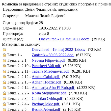
Комисија за вредновање страних студијских програма и призн
Председник:
Дејан Филиповић, председник
Секретар:
Милена Чолић Брајовић
Седница под бројем:
28
Oдржана je:
19.05.2022. у 10:00
Просторија:
сала 8
Дневни ред:
Dnevni red - 19. maj 2022.docx
(39 KB)
Материјал за седницу:
Dnevni red - 19. maj 2022-1.docx
(72 KB)
Тачка 1 -
Zapisnik - 30.03.2022.doc
(612 KB)
Тачка 2. 2.1 -
Nevena Filipovic.pdf
(8.395 KB)
Тачка 2. 2.10 -
Paraskevi Vali.pdf
(5.726 KB)
Тачка 2. 2.11 -
Tatjana Mladenovic.pdf
(6.281 KB)
Тачка 2. 2.12 -
Amina Caluk.pdf
(7.013 KB)
Тачка 2. 2.13 -
Adnan Hodzic.pdf
(6.186 KB)
Тачка 2. 2.14 -
Anamarija Abu El Rub.pdf
(4.323 KB)
Тачка 2. 2.2 -
Kosta Stojiljkovic.pdf
(7.703 KB)
Тачка 2. 2.3 -
Christian Orhin.pdf
(5.823 KB)
Тачка 2. 2.4 -
Predrag Jokic.pdf
(3.611 KB)
Тачка 2. 2.5 -
Besnik Ademi.pdf
(2.165 KB)