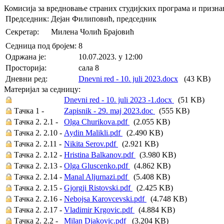
Комисија за вредновање страних студијских програма и призн
Председник:
Дејан Филиповић, председник
Секретар:
Милена Чолић Брајовић
Седница под бројем:
8
Oдржана je:
10.07.2023. у 12:00
Просторија:
сала 8
Дневни ред:
Dnevni red - 10. juli 2023.docx
(43 KB)
Материјал за седницу:
Dnevni red - 10. juli 2023 -1.docx
(51 KB)
Тачка 1 -
Zapisnik - 29. maj 2023.doc
(555 KB)
Тачка 2. 2.1 -
Olga Churikova.pdf
(2.055 KB)
Тачка 2. 2.10 -
Aydin Malikli.pdf
(2.490 KB)
Тачка 2. 2.11 -
Nikita Serov.pdf
(2.921 KB)
Тачка 2. 2.12 -
Hristina Balkanov.pdf
(3.980 KB)
Тачка 2. 2.13 -
Olga Gluscenko.pdf
(4.862 KB)
Тачка 2. 2.14 -
Manal Aljurnazi.pdf
(5.408 KB)
Тачка 2. 2.15 -
Gjorgji Ristovski.pdf
(2.425 KB)
Тачка 2. 2.16 -
Nebojsa Karovcevski.pdf
(4.748 KB)
Тачка 2. 2.17 -
Vladimir Krgovic.pdf
(4.884 KB)
Тачка 2. 2.2 -
Milan Djakovic.pdf
(3.204 KB)