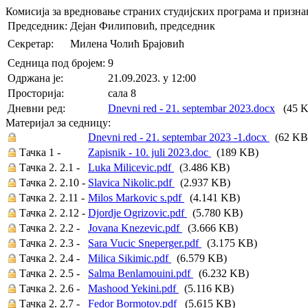
Комисија за вредновање страних студијских програма и призн
Председник:
Дејан Филиповић, председник
Секретар:
Милена Чолић Брајовић
Седница под бројем:
9
Oдржана je:
21.09.2023. у 12:00
Просторија:
сала 8
Дневни ред:
Dnevni red - 21. septembar 2023.docx
(45 K
Материјал за седницу:
Dnevni red - 21. septembar 2023 -1.docx
(62 KB
Тачка 1 -
Zapisnik - 10. juli 2023.doc
(189 KB)
Тачка 2. 2.1 -
Luka Milicevic.pdf
(3.486 KB)
Тачка 2. 2.10 -
Slavica Nikolic.pdf
(2.937 KB)
Тачка 2. 2.11 -
Milos Markovic s.pdf
(4.141 KB)
Тачка 2. 2.12 -
Djordje Ogrizovic.pdf
(5.780 KB)
Тачка 2. 2.2 -
Jovana Knezevic.pdf
(3.666 KB)
Тачка 2. 2.3 -
Sara Vucic Sneperger.pdf
(3.175 KB)
Тачка 2. 2.4 -
Milica Sikimic.pdf
(6.579 KB)
Тачка 2. 2.5 -
Salma Benlamouini.pdf
(6.232 KB)
Тачка 2. 2.6 -
Mashood Yekini.pdf
(5.116 KB)
Тачка 2. 2.7 -
Fedor Bormotov.pdf
(5.615 KB)