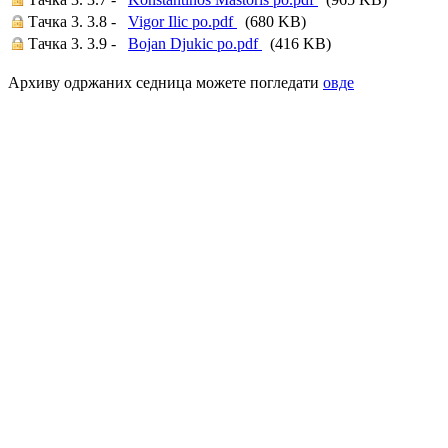
Тачка 3. 3.8 -
Vigor Ilic po.pdf
(680 KB)
Тачка 3. 3.9 -
Bojan Djukic po.pdf
(416 KB)
Архиву одржаних седница можете погледати
овде