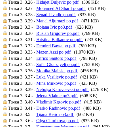
Тачка 3. 3.26 -
Hidajet Duljevic po.pdf
(306 KB)
Тачка 3. 3.27 -
Mohamed Al-Sharif po.pdf
(451 KB)
Тачка 3. 3.28 -
Senad Livadic po.pdf
(833 KB)
Тачка 3. 3.29 -
Manal Aljurnazi po.pdf
(471 KB)
Тачка 3. 3.3 -
Bojana Ivic po3.pdf
(628 KB)
Тачка 3. 3.30 -
Ruslan Grigorev po.pdf
(769 KB)
Тачка 3. 3.31 -
Hristina Balkanov po.pdf
(233 KB)
Тачка 3. 3.32 -
Demirel Bawa po.pdf
(389 KB)
Тачка 3. 3.33 -
Mazen Azzi po.pdf
(1.070 KB)
Тачка 3. 3.34 -
Enrico Santoro po.pdf
(798 KB)
Тачка 3. 3.35 -
Sofia Gkatzayeli po.pdf
(762 KB)
Тачка 3. 3.36 -
Monika Malisic po.pdf
(456 KB)
Тачка 3. 3.37 -
Luka Vasiljevic po.pdf
(421 KB)
Тачка 3. 3.38 -
Mina Mirkovic po.pdf
(423 KB)
Тачка 3. 3.39 -
Nebojsa Karovcevski po.pdf
(476 KB)
Тачка 3. 3.4 -
Jelena Vlainic po3.pdf
(608 KB)
Тачка 3. 3.40 -
Vladimir Krgovic po.pdf
(415 KB)
Тачка 3. 3.41 -
Darko Radinovic po.pdf
(488 KB)
Тачка 3. 3.5 -
Tijana Beric po3.pdf
(602 KB)
Тачка 3. 3.6 -
Olga Churikova po.pdf
(835 KB)
Тачка 3. 3.7 -
Konstantinos Mastoris po.pdf
(965 KB)