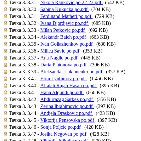
Тачка 3. 3.3 -
Nikola Rankovic po 22-23.pdf
(542 KB)
Тачка 3. 3.30 -
Sabina Kukucka po.pdf
(704 KB)
Тачка 3. 3.31 -
Ferdinand Matheri po.pdf
(729 KB)
Тачка 3. 3.32 -
Ivana Djordjevic po.pdf
(685 KB)
Тачка 3. 3.33 -
Milan Petkovic po.pdf
(692 KB)
Тачка 3. 3.34 -
Alekandr Baich po.pdf
(663 KB)
Тачка 3. 3.35 -
Ivan Goliazhenkov po.pdf
(680 KB)
Тачка 3. 3.36 -
Milica Savic po.pdf
(353 KB)
Тачка 3. 3.37 -
Ana Naglic po.pdf
(445 KB)
Тачка 3. 3.38 -
Daria Platonova po.pdf
(396 KB)
Тачка 3. 3.39 -
Aleksandar Lukjanenko po.pdf
(357 KB)
Тачка 3. 3.4 -
Efim Lyubimov po.pdf
(1.456 KB)
Тачка 3. 3.40 -
Alfalah Rajab Hasan po.pdf
(395 KB)
Тачка 3. 3.41 -
Hana Alqundi po.pdf
(666 KB)
Тачка 3. 3.42 -
Abdurrazag Sarkez po.pdf
(356 KB)
Тачка 3. 3.43 -
Zerina Ibrahimovic po.pdf
(397 KB)
Тачка 3. 3.44 -
Andjela Draskovic po.pdf
(423 KB)
Тачка 3. 3.45 -
Viktorija Pensovska po.pdf
(397 KB)
Тачка 3. 3.46 -
Sonja Poljcic po.pdf
(420 KB)
Тачка 3. 3.47 -
Josika Negovan po.pdf
(428 KB)
Тачка 3. 3.48 -
Viktorija Nikolic po.pdf
(899 KB)