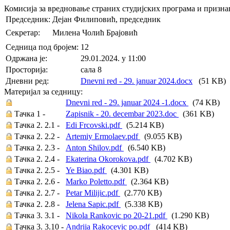
Комисија за вредновање страних студијских програма и призн
Председник:
Дејан Филиповић, председник
Секретар:
Милена Чолић Брајовић
Седница под бројем:
12
Oдржана je:
29.01.2024. у 11:00
Просторија:
сала 8
Дневни ред:
Dnevni red - 29. januar 2024.docx
(51 KB)
Материјал за седницу:
Dnevni red - 29. januar 2024 -1.docx
(74 KB)
Тачка 1 -
Zapisnik - 20. decembar 2023.doc
(361 KB)
Тачка 2. 2.1 -
Edi Frcovski.pdf
(5.214 KB)
Тачка 2. 2.2 -
Artemiy Ermolaev.pdf
(9.055 KB)
Тачка 2. 2.3 -
Anton Shilov.pdf
(6.540 KB)
Тачка 2. 2.4 -
Ekaterina Okorokova.pdf
(4.702 KB)
Тачка 2. 2.5 -
Ye Biao.pdf
(4.301 KB)
Тачка 2. 2.6 -
Marko Poletto.pdf
(2.364 KB)
Тачка 2. 2.7 -
Petar Milijic.pdf
(2.770 KB)
Тачка 2. 2.8 -
Jelena Sapic.pdf
(5.338 KB)
Тачка 3. 3.1 -
Nikola Rankovic po 20-21.pdf
(1.290 KB)
Тачка 3. 3.10 -
Andrija Rakocevic po.pdf
(414 KB)