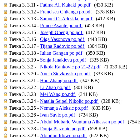
Тачка 3. 3.11 -
Fatima Ali Kakaki po.pdf
(430 KB)
Тачка 3. 3.12 -
Francisca Chitanga po.pdf
(378 KB)
Тачка 3. 3.13 -
Samuel O. Adesida po.pdf
(412 KB)
Тачка 3. 3.14 -
Prince Asante po.pdf
(453 KB)
Тачка 3. 3.15 -
Joseph Obeng po.pdf
(417 KB)
Тачка 3. 3.16 -
Olga Yasonova po.pdf
(448 KB)
Тачка 3. 3.17 -
Tijana Radovic po.pdf
(304 KB)
Тачка 3. 3.18 -
Iulian Gangan po.pdf
(350 KB)
Тачка 3. 3.19 -
Sonja Janakieva po.pdf
(335 KB)
Тачка 3. 3.2 -
Nikola Rankovic po 21-22.pdf
(1.039 KB)
Тачка 3. 3.20 -
Aneta Stevkovska po.pdf
(333 KB)
Тачка 3. 3.21 -
Hao Zhang po.pdf
(347 KB)
Тачка 3. 3.22 -
Li Zhao po.pdf
(301 KB)
Тачка 3. 3.23 -
Mei Wang po.pdf
(341 KB)
Тачка 3. 3.24 -
Natalia Seipel Nikolic po.pdf
(328 KB)
Тачка 3. 3.25 -
Nemanja Aleksic po.pdf
(833 KB)
Тачка 3. 3.26 -
Ivan Savic po.pdf
(734 KB)
Тачка 3. 3.27 -
Abdul Mubariq Wuntuma Alhassan po.pdf
(754 
Тачка 3. 3.28 -
Dunja Plazonic po.pdf
(658 KB)
Тачка 3. 3.29 -
Abiodun Idowu po.pdf
(622 KB)