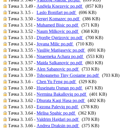
Тачка 3. 3.49 -
Andjela Knezevic po.pdf
(857 KB)
Тачка 3. 3.5 -
Laslo Bonifart po.pdf
(696 KB)
Тачка 3. 3.50 -
Sergej Komazec po.pdf
(386 KB)
Тачка 3. 3.51 -
Muhamed Bisic po.pdf
(571 KB)
Тачка 3. 3.52 -
Naum Milkovic po.pdf
(368 KB)
Тачка 3. 3.53 -
Djordje Ogrizovic po.pdf
(700 KB)
Тачка 3. 3.54 -
Jovana Milic po.pdf
(710 KB)
Тачка 3. 3.55 -
Vasilije Matijasevic po.pdf
(691 KB)
Тачка 3. 3.56 -
Nnaemeka Achara po.pdf
(553 KB)
Тачка 3. 3.57 -
Maida Salkanovic po.pdf
(863 KB)
Тачка 3. 3.58 -
Alen Sabanovic po.pdf
(733 KB)
Тачка 3. 3.59 -
Tshoganetso Tiny Gosiame po.pdf
(703 KB)
Тачка 3. 3.6 -
Chen Yu Feng po.pdf
(329 KB)
Тачка 3. 3.60 -
Huseinatu Osman po.pdf
(471 KB)
Тачка 3. 3.61 -
Nermina Bakalloviq po.pdf
(401 KB)
Тачка 3. 3.62 -
Dhurata Kaqi Hasa po.pdf
(402 KB)
Тачка 3. 3.63 -
Egzona Paleviq po.pdf
(378 KB)
Тачка 3. 3.64 -
Melisa Spahic po.pdf
(362 KB)
Тачка 3. 3.65 -
Valdrim Hajdari po.pdf
(370 KB)
Тачка 3. 3.66 -
Andrea Draksin po.pdf
(375 KB)