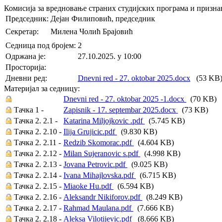
Комисија за вредновање страних студијских програма и призн
Председник:
Дејан Филиповић, председник
Секретар:
Милена Чолић Брајовић
Седница под бројем:
2
Oдржана je:
27.10.2025. у 10:00
Просторија:
Дневни ред:
Dnevni red - 27. oktobar 2025.docx
(53 KB
Материјал за седницу:
Dnevni red - 27. oktobar 2025 -1.docx
(70 KB)
Тачка 1 -
Zapisnik - 17. septembar 2025.docx
(73 KB)
Тачка 2. 2.1 -
Katarina Miljojkovic .pdf
(5.745 KB)
Тачка 2. 2.10 -
Ilija Grujicic.pdf
(9.830 KB)
Тачка 2. 2.11 -
Redzib Skomorac.pdf
(4.604 KB)
Тачка 2. 2.12 -
Milan Sujeranovic s.pdf
(4.998 KB)
Тачка 2. 2.13 -
Jovana Petrovic.pdf
(9.025 KB)
Тачка 2. 2.14 -
Ivana Mihajlovska.pdf
(6.715 KB)
Тачка 2. 2.15 -
Miaoke Hu.pdf
(6.594 KB)
Тачка 2. 2.16 -
Aleksandr Nikiforov.pdf
(8.249 KB)
Тачка 2. 2.17 -
Rahmad Maulana.pdf
(7.666 KB)
Тачка 2. 2.18 -
Aleksa Vilotijevic.pdf
(8.666 KB)