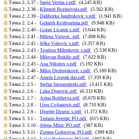
Тачка 2. 2.37 -
Sanja Verma s.pdf
(4.245 KB)
Тачка 2. 2.38 -
Kliment Bozinovski.pdf
(5.562 KB)
Тачка 2. 2.39 -
Daliborka Jandrokovic s.pdf
(1.941 KB)
Тачка 2. 2.4 -
Gelareh Keshvarinia.pdf
(9.948 KB)
Тачка 2. 2.40 -
Goran Licanin s.pdf
(3.644 KB)
Тачка 2. 2.41 -
Milena Vujovic .pdf
(7.498 KB)
Тачка 2. 2.42 -
Jelka Vukovic s.pdf
(3.357 KB)
Тачка 2. 2.43 -
Teodora Milenkovic s.pdf
(5.538 KB)
Тачка 2. 2.44 -
Milovan Bukilic.pdf
(7.622 KB)
Тачка 2. 2.45 -
Ana Nikolov s.pdf
(5.192 KB)
Тачка 2. 2.46 -
Milos Drobnjakovic s.pdf
(5.189 KB)
Тачка 2. 2.47 -
Amela Livnjak das.pdf
(7.359 KB)
Тачка 2. 2.5 -
Stefan Stepanuleski.pdf
(3.415 KB)
Тачка 2. 2.6 -
Luka Djurovic.pdf
(6.332 KB)
Тачка 2. 2.7 -
Arina Boldireva.pdf
(6.670 KB)
Тачка 2. 2.8 -
Uros Cvijanovic.pdf
(8.710 KB)
Тачка 2. 2.9 -
Djordje Dzunic s.pdf
(1.372 KB)
Тачка 3. 3.1 -
Tamara Jeremic PO.pdf
(615 KB)
Тачка 3. 3.10 -
Jelena Minic PO.pdf
(387 KB)
Тачка 3. 3.11 -
Zorana Golocevac PO.pdf
(389 KB)
Тачка 3. 3.12 -
Lazar Radenovic PO.pdf
(397 KB)