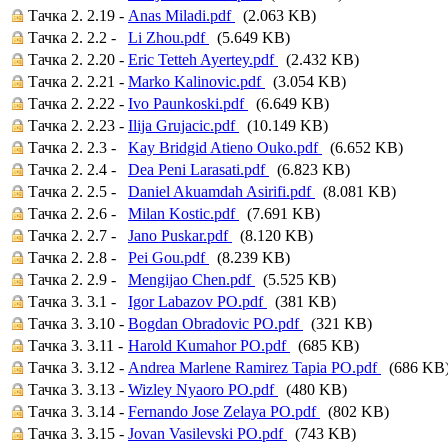
Тачка 2. 2.19 -
Anas Miladi.pdf
(2.063 KB)
Тачка 2. 2.2 -
Li Zhou.pdf
(5.649 KB)
Тачка 2. 2.20 -
Eric Tetteh Ayertey.pdf
(2.432 KB)
Тачка 2. 2.21 -
Marko Kalinovic.pdf
(3.054 KB)
Тачка 2. 2.22 -
Ivo Paunkoski.pdf
(6.649 KB)
Тачка 2. 2.23 -
Ilija Grujacic.pdf
(10.149 KB)
Тачка 2. 2.3 -
Kay Bridgid Atieno Ouko.pdf
(6.652 KB)
Тачка 2. 2.4 -
Dea Peni Larasati.pdf
(6.823 KB)
Тачка 2. 2.5 -
Daniel Akuamdah Asirifi.pdf
(8.081 KB)
Тачка 2. 2.6 -
Milan Kostic.pdf
(7.691 KB)
Тачка 2. 2.7 -
Jano Puskar.pdf
(8.120 KB)
Тачка 2. 2.8 -
Pei Gou.pdf
(8.239 KB)
Тачка 2. 2.9 -
Mengijao Chen.pdf
(5.525 KB)
Тачка 3. 3.1 -
Igor Labazov PO.pdf
(381 KB)
Тачка 3. 3.10 -
Bogdan Obradovic PO.pdf
(321 KB)
Тачка 3. 3.11 -
Harold Kumahor PO.pdf
(685 KB)
Тачка 3. 3.12 -
Andrea Marlene Ramirez Tapia PO.pdf
(686 KB
Тачка 3. 3.13 -
Wizley Nyaoro PO.pdf
(480 KB)
Тачка 3. 3.14 -
Fernando Jose Zelaya PO.pdf
(802 KB)
Тачка 3. 3.15 -
Jovan Vasilevski PO.pdf
(743 KB)