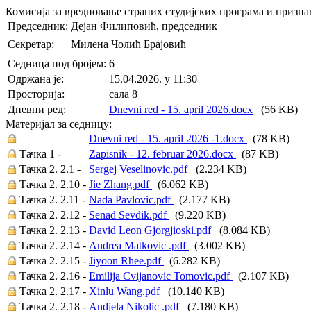
Комисија за вредновање страних студијских програма и призн
Председник:
Дејан Филиповић, председник
Секретар:
Милена Чолић Брајовић
Седница под бројем:
6
Oдржана je:
15.04.2026. у 11:30
Просторија:
сала 8
Дневни ред:
Dnevni red - 15. april 2026.docx
(56 KB)
Материјал за седницу:
Dnevni red - 15. april 2026 -1.docx
(78 KB)
Тачка 1 -
Zapisnik - 12. februar 2026.docx
(87 KB)
Тачка 2. 2.1 -
Sergej Veselinovic.pdf
(2.234 KB)
Тачка 2. 2.10 -
Jie Zhang.pdf
(6.062 KB)
Тачка 2. 2.11 -
Nada Pavlovic.pdf
(2.177 KB)
Тачка 2. 2.12 -
Senad Sevdik.pdf
(9.220 KB)
Тачка 2. 2.13 -
David Leon Gjorgjioski.pdf
(8.084 KB)
Тачка 2. 2.14 -
Andrea Matkovic .pdf
(3.002 KB)
Тачка 2. 2.15 -
Jiyoon Rhee.pdf
(6.282 KB)
Тачка 2. 2.16 -
Emilija Cvijanovic Tomovic.pdf
(2.107 KB)
Тачка 2. 2.17 -
Xinlu Wang.pdf
(10.140 KB)
Тачка 2. 2.18 -
Andjela Nikolic .pdf
(7.180 KB)