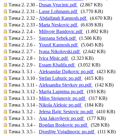
Тачка 2. 2.30 -
Dusan Vrucinic.pdf
(2.867 KB)
Тачка 2. 2.31 -
Lasse Lohmann.pdf
(3.770 KB)
Тачка 2. 2.32 -
Abdalfatah Kannosh.pdf
(4.670 KB)
Тачка 2. 2.33 -
Marta Neskovic.pdf
(6.639 KB)
Тачка 2. 2.4 -
Milivoje Bandovic.pdf
(1.892 KB)
Тачка 2. 2.5 -
Snezana Sebek.pdf
(1.506 KB)
Тачка 2. 2.6 -
Yousif Kannosh.pdf
(5.045 KB)
Тачка 2. 2.7 -
Ivana Nikolovski.pdf
(2.642 KB)
Тачка 2. 2.8 -
Ivica Misic.pdf
(2.323 KB)
Тачка 2. 2.9 -
Essam Khalifa.pdf
(3.052 KB)
Тачка 3. 3.1 -
Aleksandar Dajkovic po.pdf
(423 KB)
Тачка 3. 3.10 -
Stefan Luburic po.pdf
(415 KB)
Тачка 3. 3.11 -
Aleksandra Stevkov po.pdf
(142 KB)
Тачка 3. 3.12 -
Marija Lapigina po.pdf
(193 KB)
Тачка 3. 3.13 -
Milos Stojanovic po.pdf
(317 KB)
Тачка 3. 3.14 -
Nikola Aleksic po.pdf
(184 KB)
Тачка 3. 3.2 -
Jelena Bajic Sestovic po.pdf
(410 KB)
Тачка 3. 3.3 -
Ana Jakovljevic po.pdf
(177 KB)
Тачка 3. 3.4 -
Bogdan Boskovic po.pdf
(528 KB)
Тачка 3. 3.5 -
Djordjije Vujadinovic po.pdf
(111 KB)