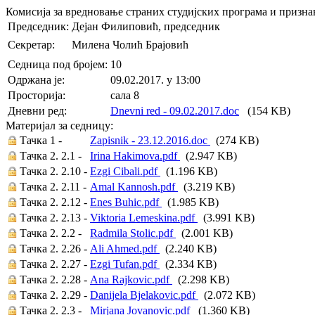
Комисија за вредновање страних студијских програма и призн
Председник:
Дејан Филиповић, председник
Секретар:
Милена Чолић Брајовић
Седница под бројем:
10
Oдржана je:
09.02.2017. у 13:00
Просторија:
сала 8
Дневни ред:
Dnevni red - 09.02.2017.doc
(154 KB)
Материјал за седницу:
Тачка 1 -
Zapisnik - 23.12.2016.doc
(274 KB)
Тачка 2. 2.1 -
Irina Hakimova.pdf
(2.947 KB)
Тачка 2. 2.10 -
Ezgi Cibali.pdf
(1.196 KB)
Тачка 2. 2.11 -
Amal Kannosh.pdf
(3.219 KB)
Тачка 2. 2.12 -
Enes Buhic.pdf
(1.985 KB)
Тачка 2. 2.13 -
Viktoria Lemeskina.pdf
(3.991 KB)
Тачка 2. 2.2 -
Radmila Stolic.pdf
(2.001 KB)
Тачка 2. 2.26 -
Ali Ahmed.pdf
(2.240 KB)
Тачка 2. 2.27 -
Ezgi Tufan.pdf
(2.334 KB)
Тачка 2. 2.28 -
Ana Rajkovic.pdf
(2.298 KB)
Тачка 2. 2.29 -
Danijela Bjelakovic.pdf
(2.072 KB)
Тачка 2. 2.3 -
Mirjana Jovanovic.pdf
(1.360 KB)