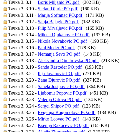
Тачка 3. 3.1 -
Boris Miljanic PO.pdf
(302 KB)
Тачка 3. 3.10 -
Stefan Djuric PO.pdf
(160 KB)
Тачка 3. 3.11 -
Marija Sofranac PO.pdf
(171 KB)
Тачка 3. 3.12 -
Sanja Bajagic PO.pdf
(182 KB)
Тачка 3. 3.13 -
Filip Mrvaljevic PO.pdf
(165 KB)
Тачка 3. 3.14 -
Milena Djukanovic PO.pdf
(197 KB)
Тачка 3. 3.15 -
Nikola Novakovic PO.pdf
(190 KB)
Тачка 3. 3.16 -
Paul Meder PO.pdf
(178 KB)
Тачка 3. 3.17 -
Nemanja Sevo PO.pdf
(148 KB)
Тачка 3. 3.18 -
Aleksandra Dimitrovska PO.pdf
(213 KB)
Тачка 3. 3.19 -
Sanda Rastoder PO.pdf
(193 KB)
Тачка 3. 3.2 -
Ilija Jovanovic PO.pdf
(271 KB)
Тачка 3. 3.20 -
Zana Djurovic PO.pdf
(337 KB)
Тачка 3. 3.21 -
Sanela Josipovic PO.pdf
(364 KB)
Тачка 3. 3.22 -
Ljubomir Popovic PO.pdf
(451 KB)
Тачка 3. 3.23 -
Valerija Orlova PO.pdf
(134 KB)
Тачка 3. 3.24 -
Sergei Shipov PO.pdf
(123 KB)
Тачка 3. 3.25 -
Evgenija Bogomolova PO.pdf
(134 KB)
Тачка 3. 3.26 -
Mirko Leovac PO.pdf
(143 KB)
Тачка 3. 3.27 -
Ksenija Rakocevic PO.pdf
(165 KB)
Тачка 3. 3.28 -
Alicija Zborovska po.pdf
(1.330 KB)