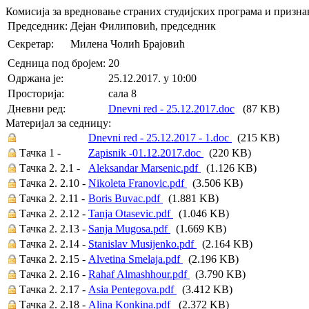
Комисија за вредновање страних студијских програма и призн
Председник:
Дејан Филиповић, председник
Секретар:
Милена Чолић Брајовић
Седница под бројем:
20
Oдржана je:
25.12.2017. у 10:00
Просторија:
сала 8
Дневни ред:
Dnevni red - 25.12.2017.doc
(87 KB)
Материјал за седницу:
Dnevni red - 25.12.2017 - 1.doc
(215 KB)
Тачка 1 -
Zapisnik -01.12.2017.doc
(220 KB)
Тачка 2. 2.1 -
Aleksandar Marsenic.pdf
(1.126 KB)
Тачка 2. 2.10 -
Nikoleta Franovic.pdf
(3.506 KB)
Тачка 2. 2.11 -
Boris Buvac.pdf
(1.881 KB)
Тачка 2. 2.12 -
Tanja Otasevic.pdf
(1.046 KB)
Тачка 2. 2.13 -
Sanja Mugosa.pdf
(1.669 KB)
Тачка 2. 2.14 -
Stanislav Musijenko.pdf
(2.164 KB)
Тачка 2. 2.15 -
Alvetina Smelaja.pdf
(2.196 KB)
Тачка 2. 2.16 -
Rahaf Almashhour.pdf
(3.790 KB)
Тачка 2. 2.17 -
Asia Pentegova.pdf
(3.412 KB)
Тачка 2. 2.18 -
Alina Konkina.pdf
(2.372 KB)