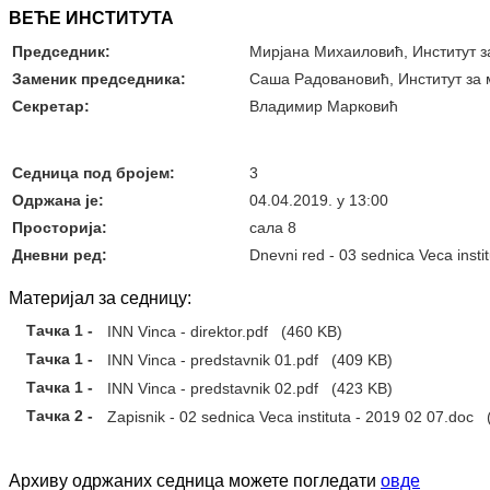
ВЕЋЕ ИНСТИТУТА
Председник:
Мирјана Михаиловић, Институт 
Заменик председника:
Саша Радовановић, Институт за
Секретар:
Владимир Марковић
Седница под бројем:
3
Oдржана je:
04.04.2019. у 13:00
Просторија:
сала 8
Дневни ред:
Dnevni red - 03 sednica Veca insti
Материјал за седницу:
Тачка 1 -
INN Vinca - direktor.pdf
(460 KB)
Тачка 1 -
INN Vinca - predstavnik 01.pdf
(409 KB)
Тачка 1 -
INN Vinca - predstavnik 02.pdf
(423 KB)
Тачка 2 -
Zapisnik - 02 sednica Veca instituta - 2019 02 07.doc
(
Архиву одржаних седница можете погледати
овде