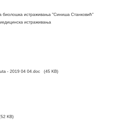
за биолошка истраживања "Синиша Станковић"
 медицинска истраживања
tuta - 2019 04 04.doc
(45 KB)
52 KB)