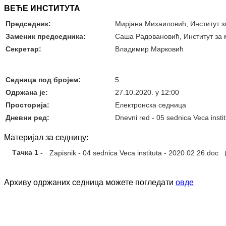
ВЕЋЕ ИНСТИТУТА
Председник:
Мирјана Михаиловић, Институт 
Заменик председника:
Саша Радовановић, Институт за
Секретар:
Владимир Марковић
Седница под бројем:
5
Oдржана je:
27.10.2020. у 12:00
Просторија:
Електронска седница
Дневни ред:
Dnevni red - 05 sednica Veca insti
Материјал за седницу:
Тачка 1 -
Zapisnik - 04 sednica Veca instituta - 2020 02 26.doc
(
Архиву одржаних седница можете погледати
овде