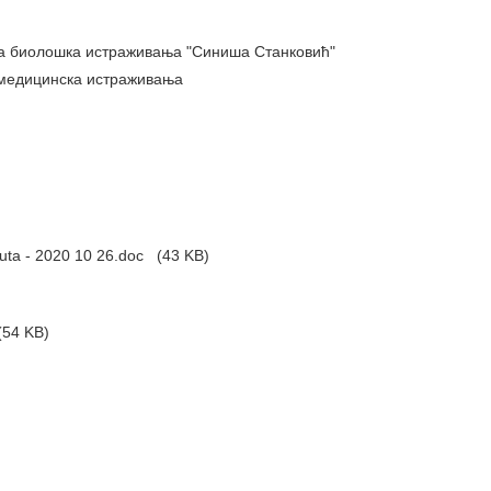
за биолошка истраживања "Синиша Станковић"
 медицинска истраживања
tuta - 2020 10 26.doc
(43 KB)
54 KB)