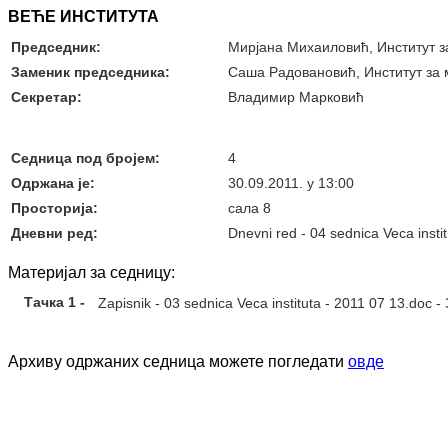
ВЕЋЕ ИНСТИТУТА
Председник:
Мирјана Михаиловић, Институт 
Заменик председника:
Саша Радовановић, Институт за
Секретар:
Владимир Марковић
Седница под бројем:
4
Oдржана je:
30.09.2011. у 13:00
Просторија:
сала 8
Дневни ред:
Dnevni red - 04 sednica Veca insti
Материјал за седницу:
Тачка 1 -
Zapisnik - 03 sednica Veca instituta - 2011 07 13.doc
-
Архиву одржаних седница можете погледати
овде