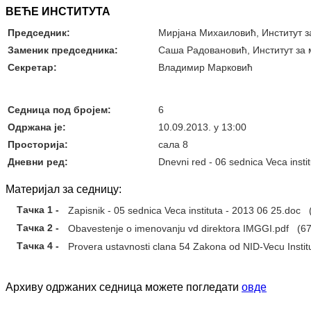
ВЕЋЕ ИНСТИТУТА
Председник:
Мирјана Михаиловић, Институт 
Заменик председника:
Саша Радовановић, Институт за
Секретар:
Владимир Марковић
Седница под бројем:
6
Oдржана je:
10.09.2013. у 13:00
Просторија:
сала 8
Дневни ред:
Dnevni red - 06 sednica Veca insti
Материјал за седницу:
Тачка 1 -
Zapisnik - 05 sednica Veca instituta - 2013 06 25.doc
(
Тачка 2 -
Obavestenje o imenovanju vd direktora IMGGI.pdf
(67
Тачка 4 -
Provera ustavnosti clana 54 Zakona od NID-Vecu Insti
Архиву одржаних седница можете погледати
овде