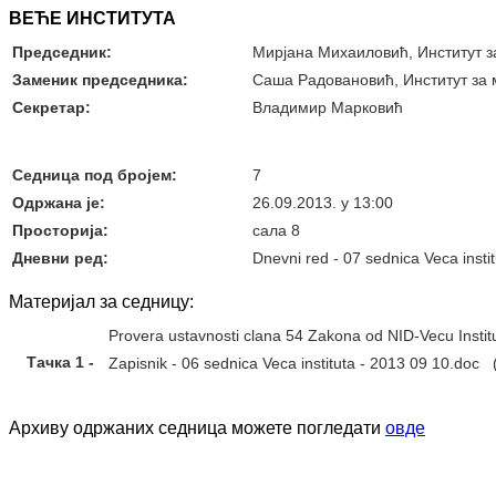
ВЕЋЕ ИНСТИТУТА
Председник:
Мирјана Михаиловић, Институт 
Заменик председника:
Саша Радовановић, Институт за
Секретар:
Владимир Марковић
Седница под бројем:
7
Oдржана je:
26.09.2013. у 13:00
Просторија:
сала 8
Дневни ред:
Dnevni red - 07 sednica Veca insti
Материјал за седницу:
Provera ustavnosti clana 54 Zakona od NID-Vecu Insti
Тачка 1 -
Zapisnik - 06 sednica Veca instituta - 2013 09 10.doc
(
Архиву одржаних седница можете погледати
овде