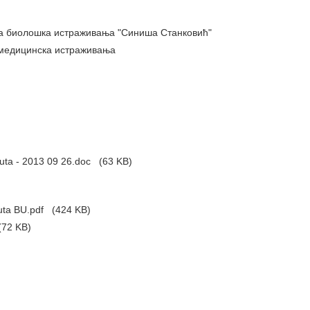
за биолошка истраживања "Синиша Станковић"
 медицинска истраживања
tuta - 2013 09 26.doc
(63 KB)
tuta BU.pdf
(424 KB)
72 KB)