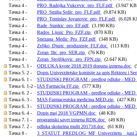
Тачка 4 -
PRO_Radojka Vukcevic_pro_FLF.pdf
(3.947 KB
Тачка 4 -
PRO_Smilja Srdic_pro_FLF.pdf
(9.874 KB)
Тачка 4 -
PRO_Tomislav Jovanovic_pro_FLF.pdf
(6.028 K
Тачка 4 -
Rade_Stankic_pro_EF.pdf
(3.190 KB)
Тачка 4 -
Rados_Ljusic_Pro_FZF.zip
(870 KB)
Тачка 4 -
Snezana_Medic_Pro_FZF.pdf
(348 KB)
Тачка 4 -
Zeljko_Djuric_produzenje_FLF.doc
(113 KB)
Тачка 4 -
Zoran_Ilic_pro_SER.zip
(76 KB)
Тачка 4 -
Zoran_Stojiljkovic_pro_FPN.zip
(2.647 KB)
Тачка 5. 1 -
ODLUKA kvote 2018 2019 dopuna izmena.doc
(
Тачка 5. 2 -
Dopis Univerzitetske komisije za upis Rektoru i Se
Тачка 6. 1 -
STUDIJSKI PROGRAM - predlog odluke - MED - 
Тачка 6. 1-2 -
IAS Farmacija FF.zip
(577 KB)
Тачка 6. 2 -
STUDIJSKI PROGRAM - predlog odluke - MED - F
Тачка 6. 3 -
MAS Farmaceutska medicina MED.zip
(427 KB)
Тачка 6. 3 -
STUDIJSKI PROGRAM - predlog odluke - MED 
Тачка 6. 4 -
Dopis maj 2018 VGPMN.doc
(48 KB)
Тачка 7. 1 -
programski savet izmena RDK.doc
(49 KB)
Тачка 7. 2 -
odluka skolarina multi 201718.doc
(61 KB)
Тачка 8 -
3_STATUT_PREDLOG_MF_Univerzitetu__juni 20