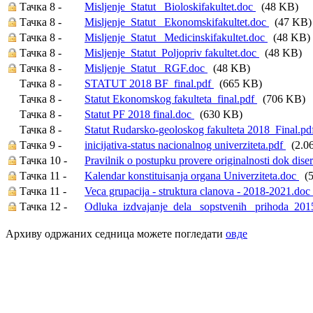
Тачка 8 -
Misljenje_Statut_ Bioloskifakultet.doc
(48 KB)
Тачка 8 -
Misljenje_Statut_ Ekonomskifakultet.doc
(47 KB)
Тачка 8 -
Misljenje_Statut_ Medicinskifakultet.doc
(48 KB)
Тачка 8 -
Misljenje_Statut_Poljopriv fakultet.doc
(48 KB)
Тачка 8 -
Misljenje_Statut_ RGF.doc
(48 KB)
Тачка 8 -
STATUT 2018 BF_final.pdf
(665 KB)
Тачка 8 -
Statut Ekonomskog fakulteta_final.pdf
(706 KB)
Тачка 8 -
Statut PF 2018 final.doc
(630 KB)
Тачка 8 -
Statut Rudarsko-geoloskog fakulteta 2018_Final.p
Тачка 9 -
inicijativa-status nacionalnog univerziteta.pdf
(2.0
Тачка 10 -
Pravilnik o postupku provere originalnosti dok dise
Тачка 11 -
Kalendar konstituisanja organa Univerziteta.doc
(5
Тачка 11 -
Veca grupacija - struktura clanova - 2018-2021.doc
Тачка 12 -
Odluka_izdvajanje_dela_ sopstvenih_ prihoda_20
Архиву одржаних седница можете погледати
овде