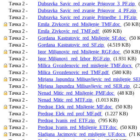
Тачка 2 -
Dubravka_Savic_red_zvanje_Prigovor_3_PF.zip
(
Тачка 2 -
Dubravka_Savic_red_zvanje_Prigovor_ 4_PF.zip
(
Тачка 2 -
Dubravka_Savic_red_zvanje_Primedbe_1_PF.zip
Тачка 2 -
Emila_Zivkovic_red_Misljenje_TMF.doc
(50 KB
Тачка 2 -
Emila_Zivkovic_red_TMF.pdf
(609 KB)
Тачка 2 -
Gordana_Kastratovic_red_Misljenje_SF.doc
(50 
Тачка 2 -
Gordana_Kastratovic_red_SF.zip
(4.519 KB)
Тачка 2 -
Igor_Miljanovic_red_Misljenje_RGF.doc
(50 KB)
Тачка 2 -
Igor_Miljanovi _red_Izbor_RGF.zip
(1.931 KB)
Тачка 2 -
Milica_Gvozdenovic_red_misljenje_TMF.docx
(7
Тачка 2 -
Milica_Gvozdenovic_red_TMF.pdf
(580 KB)
Тачка 2 -
Mirjana_Japundza_Milisavljevic_red_misljenje_S
Тачка 2 -
Mirjana_Japundza_Milisavljevic_red_SER.zip
(2.
Тачка 2 -
Nenad_Mitic_red_Misljenje_PMF.doc
(48 KB)
Тачка 2 -
Nenad_Mitic_red_MTF.zip
(1.013 KB)
Тачка 2 -
Predrag_Elek_red_Misljenje_MF.doc
(50 KB)
Тачка 2 -
Predrag_Elek_red_prof_MF.pdf
(1.227 KB)
Тачка 2 -
Predrag_Ivanis_red_ETF.zip
(795 KB)
Тачка 2 -
Predrag_Ivanis_red_Misljenje_ETF.doc
(50 KB)
Тачка 2 -
Sladjana_Jacimovic_red_misljenje_UF.docx
(71 