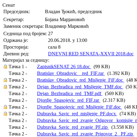
Сенат
Председник:
Владан Ђокић, председник
Секретар:
Бојана Марјановић
Заменик секретара:
Владимир Марковић
Седница под бројем:
27
Oдржана je:
20.06.2018. у 13:00
Просторија:
сала 8
Дневни ред:
DNEVNI RED SENATA-XXVII 2018.doc
(
Материјал за седницу:
Тачка 1 -
ZapisnikSENAT 26 18.doc
(99 KB)
Тачка 2 -
Bratislav_Obradovic__red_FIF.rar
(1.392 KB)
Тачка 2 -
Bratislav_Obradovic_red_Misljenje_FiF.doc
(48 
Тачка 2 -
Dejan_Bezbradica_red_Misljenje_TMF.doc
(50 K
Тачка 2 -
Dejan_Bezbradica_red_TMF.pdf
(569 KB)
Тачка 2 -
Djordje_Spasojevic_red_FIF.rar
(2.317 KB)
Тачка 2 -
Djordje_Spasojevic_red_Misljenje_FiF.doc
(48 K
Тачка 2 -
Dubravka_Savic_red_misljenje_PF.docx
(74 KB)
Тачка 2 -
Dubravka_Savic_red_zvanje_Odgovor_ komisije_n
Тачка 2 -
Dubravka_Savic_red_zvanje_PF.zip
(3.558 KB)
Тачка 2 -
Dubravka_Savic_red_zvanje_Prigovor_2_ PF.zip
(