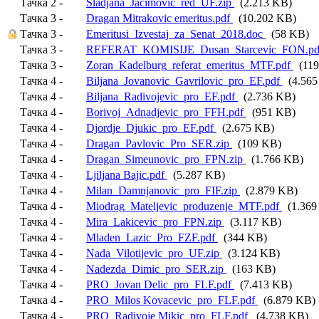
Тачка 2 -
Sladjana_Jacimovic_red_UF.zip
(2.213 KB)
Тачка 3 -
Dragan Mitrakovic emeritus.pdf
(10.202 KB)
Тачка 3 -
Emeritusi_Izvestaj_za_Senat_2018.doc
(58 KB)
Тачка 3 -
REFERAT_KOMISIJE_Dusan_Starcevic_FON.p
Тачка 3 -
Zoran_Kadelburg_referat_emeritus_MTF.pdf
(119
Тачка 4 -
Biljana_Jovanovic_Gavrilovic_pro_EF.pdf
(4.565
Тачка 4 -
Biljana_Radivojevic_pro_EF.pdf
(2.736 KB)
Тачка 4 -
Borivoj_Adnadjevic_pro_FFH.pdf
(951 KB)
Тачка 4 -
Djordje_Djukic_pro_EF.pdf
(2.675 KB)
Тачка 4 -
Dragan_Pavlovic_Pro_SER.zip
(109 KB)
Тачка 4 -
Dragan_Simeunovic_pro_FPN.zip
(1.766 KB)
Тачка 4 -
Ljiljana Bajic.pdf
(5.287 KB)
Тачка 4 -
Milan_Damnjanovic_pro_FIF.zip
(2.879 KB)
Тачка 4 -
Miodrag_Mateljevic_produzenje_MTF.pdf
(1.369
Тачка 4 -
Mira_Lakicevic_pro_FPN.zip
(3.117 KB)
Тачка 4 -
Mladen_Lazic_Pro_FZF.pdf
(344 KB)
Тачка 4 -
Nada_Vilotijevic_pro_UF.zip
(3.124 KB)
Тачка 4 -
Nadezda_Dimic_pro_SER.zip
(163 KB)
Тачка 4 -
PRO_Jovan Delic_pro_FLF.pdf
(7.413 KB)
Тачка 4 -
PRO_Milos Kovacevic_pro_FLF.pdf
(6.879 KB)
Тачка 4 -
PRO_Radivoje Mikic_pro_FLF.pdf
(4.738 KB)