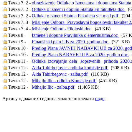
Тачка 7. 2 -
obrazlozenje Odluke o Izmenama i dopunama Statut
Тачка 7. 2 -
Odluka o izmeni i dopuni Statuta Fil fakulteta.doc
(6
Тачка 7. 2 -
Odluka o izmeni Statuta Fakulteta vet med.pdf
(204
Тачка 7. 3 -
MIsljenje Odbora- Pravoslavni bogoslovski fakultet 
Тачка 7. 4 -
MIsljenje Odbora- Filoloski.doc
(49 KB)
Тачка 8 -
Izmene i dopune Pravilnika o emeritusima.doc
(57 K
Тачка 9 -
Finansijski plan UB za 2020. godinu.doc
(321 KB)
Тачка 10 -
Predlog Plana JAVNIH NABAVKI UB za 2020. god
Тачка 10 -
Predlog Plana NABAVKI UB za 2020. godinu.doc
(
Тачка 11 -
Odluka_izdvajanje_dela_ sopstvenih_ prihoda_2020
Тачка 12 -
Aida Tahirbegovic - odluka komisije.pdf
(508 KB)
Тачка 12 -
Aida Tahirbegovic - zalba.pdf
(116 KB)
Тачка 12 -
Mihajlo Ilic - odluka Komisije.pdf
(451 KB)
Тачка 12 -
Mihajlo Ilic - zalba.pdf
(1.405 KB)
Архиву одржаних седница можете погледати
овде