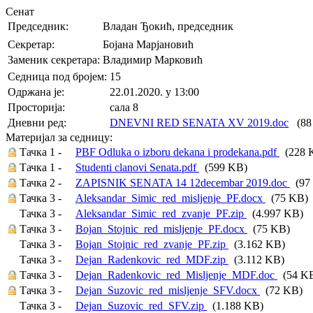
Сенат
Председник:
Владан Ђокић, председник
Секретар:
Бојана Марјановић
Заменик секретара:
Владимир Марковић
Седница под бројем:
15
Oдржана je:
22.01.2020. у 13:00
Просторија:
сала 8
Дневни ред:
DNEVNI RED SENATA XV 2019.doc
(88
Материјал за седницу:
Тачка 1 -
PBF Odluka o izboru dekana i prodekana.pdf
(228 
Тачка 1 -
Studenti clanovi Senata.pdf
(599 KB)
Тачка 2 -
ZAPISNIK SENATA 14 12decembar 2019.doc
(97
Тачка 3 -
Aleksandar_Simic_red_misljenje_PF.docx
(75 KB)
Тачка 3 -
Aleksandar_Simic_red_zvanje_PF.zip
(4.997 KB)
Тачка 3 -
Bojan_Stojnic_red_misljenje_PF.docx
(75 KB)
Тачка 3 -
Bojan_Stojnic_red_zvanje_PF.zip
(3.162 KB)
Тачка 3 -
Dejan_Radenkovic_red_MDF.zip
(3.112 KB)
Тачка 3 -
Dejan_Radenkovic_red_Misljenje_MDF.doc
(54 K
Тачка 3 -
Dejan_Suzovic_red_misljenje_SFV.docx
(72 KB)
Тачка 3 -
Dejan_Suzovic_red_SFV.zip
(1.188 KB)