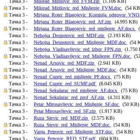
Тачка 3 -
Milorad_Mirilovic_red_FVM.zip
(1.106 KB)
Тачка 3 -
Milorad_Mirilovic_red_Misljenje_FVM.doc
(54 KB
Тачка 3 -
Mirjana_Roter_Blagojevic_Komisija_odgovor_VNO
Тачка 3 -
Mirjana_Roter_Blagojevic_red_AF.zip
(4.995 KB)
Тачка 3 -
Mirjana_Roter_Blagojevic_red_misljenje_AF.docx
(
Тачка 3 -
Nebojsa_Despotovic_red_MDF.zip
(2.193 KB)
Тачка 3 -
Nebojsa_Despotovic_red_Misljenje_MDF.doc
(54 
Тачка 3 -
Nebojsa_Vladisavljevic_red_izbor_FPN.zip
(1.750 
Тачка 3 -
Nebojsa_Vladisavljevic_red_Misljenje_FPN.doc
(52
Тачка 3 -
Nenad_Arsovic_red_MDF.zip
(2.941 KB)
Тачка 3 -
Nenad_Arsovic_red_Misljenje_MDF.doc
(54 KB)
Тачка 3 -
Nenad_Cupric_red_misljenje_PF.docx
(75 KB)
Тачка 3 -
Nenad_Cupric_red_SUMF.pdf
(8.045 KB)
Тачка 3 -
Nenad_Sekularac_red_misljenje_AF.docx
(75 KB)
Тачка 3 -
Nenad_Sekularac_red_prof_AF.zip
(4.311 KB)
Тачка 3 -
Petar_Mirosavljevic_red_Misljenje_SF.doc
(50 KB)
Тачка 3 -
Petar Mirosavljevic_red_SF.zip
(1.917 KB)
Тачка 3 -
Ruza_Stevic_red_MDF.zip
(2.575 KB)
Тачка 3 -
Ruza_Stevic_red_Misljenje_MDF.doc
(54 KB)
Тачка 3 -
Vanja_Petrovic_red_Misljenje_STF.doc
(54 KB)
Тачка 3 -
Vanja_Petrovic_RED_STF.pdf
(604 KB)