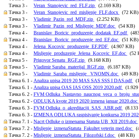
Тачка 3 -
Veran_Stanojevic_red_FLF.zip
(2.169 KB)
Тачка 3 -
Veran_Stanojevic_red_misljenje_FLF.docx
(72 KB)
Тачка 3 -
Vladimir_Pazin_red_MDF.zip
(2.252 KB)
Тачка 3 -
Vladimir_Pazin_red_Misljenje_MDF.doc
(54 KB)
Тачка 4 -
Branislav_Boricic_produzenje_dodatak_EF.pdf
(483
Тачка 4 -
Branislav_Boricic_produzenje_red_EF.doc
(51 KB)
Тачка 4 -
Jelena_Kocovic_produzenje_EF.PDF
(4.907 KB)
Тачка 4 -
Misljenje_produzenje_Jelena_Kocovic_EF.doc
(52 
Тачка 5 -
Prigovor Senatu_RGF.zip
(9.168 KB)
Тачка 5 -
Vladimir Saraba_materijal_RGF.zip
(6.187 KB)
Тачка 5 -
Vladimir_Saraba_misljenje_ VNOMN.doc
(49 KB)
Тачка 6. 1 -
Analiza upisa 2019 20 MAS SAS SSS I DAS.pdf
(1
Тачка 6. 1 -
Analiza upisa OAS IAS OSS 2019 2020.pdf
(1.929
Тачка 6. 2 -
FVM Odluka_Nastavno_naucnog_veca_o_broju_stu
Тачка 6. 2 -
ODLUKA kvote 2019 2020 izmena januar 2020.doc
Тачка 6. 3 -
FVM Odluka_o_akreditaciji_SAS_ABR.pdf
(8.133
Тачка 6. 3 -
IZMENA ODLUKA raspisivanje konkursa 2019 202
Тачка 7. 1 -
Nacrt Odluke o izmenama Statuta UB_XII 2019.doc
Тачка 7. 2 -
Misljenje_izmenaStatuta_Fakultet veterin med.doc
(4
Тачка 7. 2 -
Misljenje_izmenaStatuta_Filozofski f.doc
(48 KB)