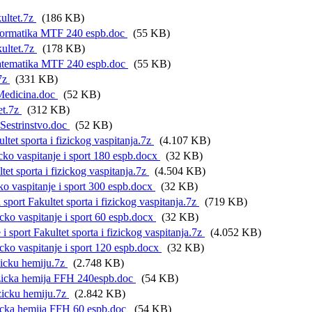
ultet.7z
(186 KB)
rmatika MTF 240 espb.doc
(55 KB)
ultet.7z
(178 KB)
matika MTF 240 espb.doc
(55 KB)
.7z
(331 KB)
edicina.doc
(52 KB)
et.7z
(312 KB)
estrinstvo.doc
(52 KB)
tet sporta i fizickog vaspitanja.7z
(4.107 KB)
vaspitanje i sport 180 espb.docx
(32 KB)
tet sporta i fizickog vaspitanja.7z
(4.504 KB)
aspitanje i sport 300 espb.docx
(32 KB)
ort Fakultet sporta i fizickog vaspitanja.7z
(719 KB)
vaspitanje i sport 60 espb.docx
(32 KB)
sport Fakultet sporta i fizickog vaspitanja.7z
(4.052 KB)
vaspitanje i sport 120 espb.docx
(32 KB)
zicku hemiju.7z
(2.748 KB)
ka hemija FFH 240espb.doc
(54 KB)
zicku hemiju.7z
(2.842 KB)
a hemija FFH 60 espb.doc
(54 KB)