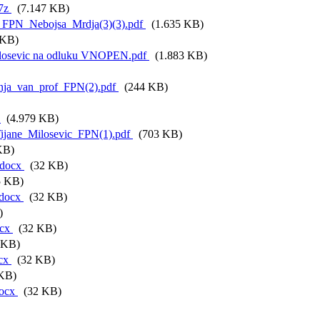
.7z
(7.147 KB)
_FPN_Nebojsa_Mrdja(3)(3).pdf
(1.635 KB)
 KB)
Milosevic na odluku VNOPEN.pdf
(1.883 KB)
anja_van_prof_FPN(2).pdf
(244 KB)
f
(4.979 KB)
Tijane_Milosevic_FPN(1).pdf
(703 KB)
KB)
.docx
(32 KB)
 KB)
.docx
(32 KB)
)
ocx
(32 KB)
 KB)
ocx
(32 KB)
KB)
docx
(32 KB)