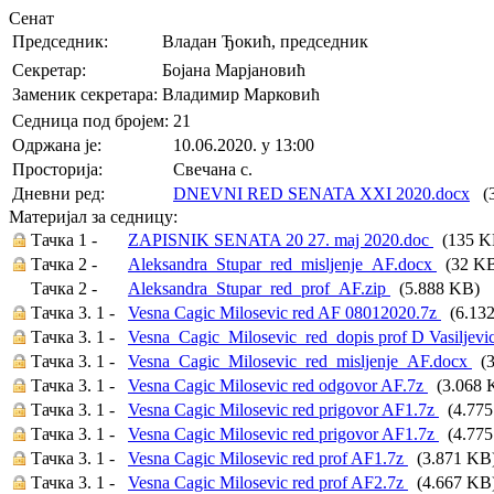
Сенат
Председник:
Владан Ђокић, председник
Секретар:
Бојана Марјановић
Заменик секретара:
Владимир Марковић
Седница под бројем:
21
Oдржана je:
10.06.2020. у 13:00
Просторија:
Свечана с.
Дневни ред:
DNEVNI RED SENATA XXI 2020.docx
(3
Материјал за седницу:
Тачка 1 -
ZAPISNIK SENATA 20 27. maj 2020.doc
(135 K
Тачка 2 -
Aleksandra_Stupar_red_misljenje_AF.docx
(32 K
Тачка 2 -
Aleksandra_Stupar_red_prof_AF.zip
(5.888 KB)
Тачка 3. 1 -
Vesna Cagic Milosevic red AF 08012020.7z
(6.13
Тачка 3. 1 -
Vesna_Cagic_Milosevic_red_dopis prof D Vasiljevi
Тачка 3. 1 -
Vesna_Cagic_Milosevic_red_misljenje_AF.docx
(3
Тачка 3. 1 -
Vesna Cagic Milosevic red odgovor AF.7z
(3.068 
Тачка 3. 1 -
Vesna Cagic Milosevic red prigovor AF1.7z
(4.775
Тачка 3. 1 -
Vesna Cagic Milosevic red prigovor AF1.7z
(4.775
Тачка 3. 1 -
Vesna Cagic Milosevic red prof AF1.7z
(3.871 KB
Тачка 3. 1 -
Vesna Cagic Milosevic red prof AF2.7z
(4.667 KB