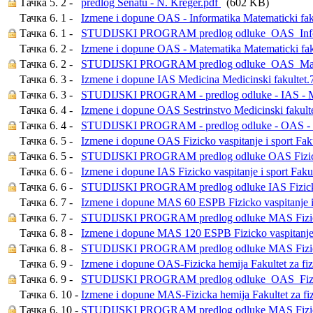
Тачка 5. 2 -
predlog Senatu - N. Kreger.pdf
(602 KB)
Тачка 6. 1 -
Izmene i dopune OAS - Informatika Matematicki fak
Тачка 6. 1 -
STUDIJSKI PROGRAM predlog odluke_OAS_Info
Тачка 6. 2 -
Izmene i dopune OAS - Matematika Matematicki fak
Тачка 6. 2 -
STUDIJSKI PROGRAM predlog odluke_OAS_Mate
Тачка 6. 3 -
Izmene i dopune IAS Medicina Medicinski fakultet
Тачка 6. 3 -
STUDIJSKI PROGRAM - predlog odluke - IAS - M
Тачка 6. 4 -
Izmene i dopune OAS Sestrinstvo Medicinski fakult
Тачка 6. 4 -
STUDIJSKI PROGRAM - predlog odluke - OAS - S
Тачка 6. 5 -
Izmene i dopune OAS Fizicko vaspitanje i sport Fakul
Тачка 6. 5 -
STUDIJSKI PROGRAM predlog odluke OAS Fizicko 
Тачка 6. 6 -
Izmene i dopune IAS Fizicko vaspitanje i sport Fakul
Тачка 6. 6 -
STUDIJSKI PROGRAM predlog odluke IAS Fizicko v
Тачка 6. 7 -
Izmene i dopune MAS 60 ESPB Fizicko vaspitanje i sp
Тачка 6. 7 -
STUDIJSKI PROGRAM predlog odluke MAS Fizicko 
Тачка 6. 8 -
Izmene i dopune MAS 120 ESPB Fizicko vaspitanje i 
Тачка 6. 8 -
STUDIJSKI PROGRAM predlog odluke MAS Fizicko 
Тачка 6. 9 -
Izmene i dopune OAS-Fizicka hemija Fakultet za fi
Тачка 6. 9 -
STUDIJSKI PROGRAM predlog odluke_OAS_Fizic
Тачка 6. 10 -
Izmene i dopune MAS-Fizicka hemija Fakultet za fi
Тачка 6. 10 -
STUDIJSKI PROGRAM predlog odluke MAS Fizick