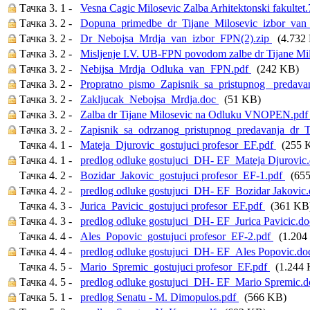
Тачка 3. 1 -
Vesna Cagic Milosevic Zalba Arhitektonski fakultet
Тачка 3. 2 -
Dopuna_primedbe_dr_Tijane_Milosevic_izbor_van
Тачка 3. 2 -
Dr_Nebojsa_Mrdja_van_izbor_FPN(2).zip
(4.732
Тачка 3. 2 -
Misljenje I.V. UB-FPN povodom zalbe dr Tijane 
Тачка 3. 2 -
Nebijsa_Mrdja_Odluka_van_FPN.pdf
(242 KB)
Тачка 3. 2 -
Propratno_pismo_Zapisnik_sa_pristupnog _predav
Тачка 3. 2 -
Zakljucak_Nebojsa_Mrdja.doc
(51 KB)
Тачка 3. 2 -
Zalba dr Tijane Milosevic na Odluku VNOPEN.pd
Тачка 3. 2 -
Zapisnik_sa_odrzanog_pristupnog_predavanja_dr_
Тачка 4. 1 -
Mateja_Djurovic_gostujuci profesor_EF.pdf
(255 
Тачка 4. 1 -
predlog odluke gostujuci_DH- EF_Mateja Djurovic
Тачка 4. 2 -
Bozidar_Jakovic_gostujuci profesor_EF-1.pdf
(655
Тачка 4. 2 -
predlog odluke gostujuci_DH- EF_Bozidar Jakovic
Тачка 4. 3 -
Jurica_Pavicic_gostujuci profesor_EF.pdf
(361 KB
Тачка 4. 3 -
predlog odluke gostujuci_DH- EF_Jurica Pavicic.d
Тачка 4. 4 -
Ales_Popovic_gostujuci profesor_EF-2.pdf
(1.204
Тачка 4. 4 -
predlog odluke gostujuci_DH- EF_Ales Popovic.d
Тачка 4. 5 -
Mario_Spremic_gostujuci profesor_EF.pdf
(1.244 
Тачка 4. 5 -
predlog odluke gostujuci_DH- EF_Mario Spremic.
Тачка 5. 1 -
predlog Senatu - M. Dimopulos.pdf
(566 KB)