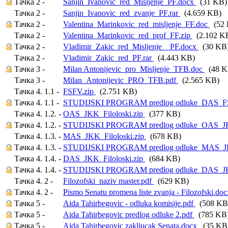
Тачка 2 -
Sanjin_Ivanovic_red_Misljenje_PF.docx
(31 KB)
Тачка 2 -
Sanjin_Ivanovic_red_zvanje_PF.rar
(4.659 KB)
Тачка 2 -
Valentina_Marinkovic_red_misljenje_FF.doc
(52 
Тачка 2 -
Valentina_Marinkovic_red_prof_FF.zip
(2.102 K
Тачка 2 -
Vladimir_Zakic_red_Misljenje__PF.docx
(30 KB
Тачка 2 -
Vladimir_Zakic_red_PF.rar
(4.443 KB)
Тачка 3 -
Milan Antonijevic_pro_Misljenje_TFB.doc
(48 K
Тачка 3 -
Milan_Antonijevic_PRO_TFB.pdf
(2.565 KB)
Тачка 4. 1.1 -
FSFV.zip
(2.751 KB)
Тачка 4. 1.1 -
STUDIJSKI PROGRAM predlog odluke_DAS_F
Тачка 4. 1.2. -
OAS_JKK_Filoloski.zip
(377 KB)
Тачка 4. 1.2. -
STUDIJSKI PROGRAM predlog odluke_OAS_J
Тачка 4. 1.3. -
MAS_JKK_Filoloski.zip
(678 KB)
Тачка 4. 1.3. -
STUDIJSKI PROGRAM predlog odluke_MAS_
Тачка 4. 1.4. -
DAS_JKK_Filoloski.zip
(684 KB)
Тачка 4. 1.4. -
STUDIJSKI PROGRAM predlog odluke_DAS_J
Тачка 4. 2 -
Filozofski_naziv master.pdf
(629 KB)
Тачка 4. 2 -
Pismo Senatu promena liste zvanja - Filozofski.do
Тачка 5 -
Aida Tahirbegovic - odluka komisije.pdf
(508 KB
Тачка 5 -
Aida Tahirbegovic predlog odluke 2.pdf
(785 KB
Тачка 5 -
Aida Tahirbegovic zakljucak Senata.docx
(35 KB