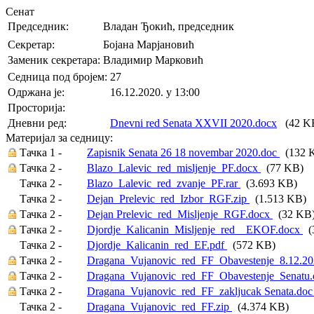
Сенат
Председник:
Владан Ђокић, председник
Секретар:
Бојана Марјановић
Заменик секретара:
Владимир Марковић
Седница под бројем:
27
Oдржана je:
16.12.2020. у 13:00
Просторија:
Дневни ред:
Dnevni red Senata XXVII 2020.docx
(42 K
Материјал за седницу:
Тачка 1 -
Zapisnik Senata 26 18 novembar 2020.doc
(132 
Тачка 2 -
Blazo_Lalevic_red_misljenje_PF.docx
(77 KB)
Тачка 2 -
Blazo_Lalevic_red_zvanje_PF.rar
(3.693 KB)
Тачка 2 -
Dejan_Prelevic_red_Izbor_RGF.zip
(1.513 KB)
Тачка 2 -
Dejan Prelevic_red_Misljenje_RGF.docx
(32 KB
Тачка 2 -
Djordje_Kalicanin_Misljenje_red__EKOF.docx
(
Тачка 2 -
Djordje_Kalicanin_red_EF.pdf
(572 KB)
Тачка 2 -
Dragana_Vujanovic_red_FF_Obavestenje_8.12.2
Тачка 2 -
Dragana_Vujanovic_red_FF_Obavestenje_Senatu
Тачка 2 -
Dragana_Vujanovic_red_FF_zakljucak Senata.do
Тачка 2 -
Dragana_Vujanovic_red_FF.zip
(4.374 KB)