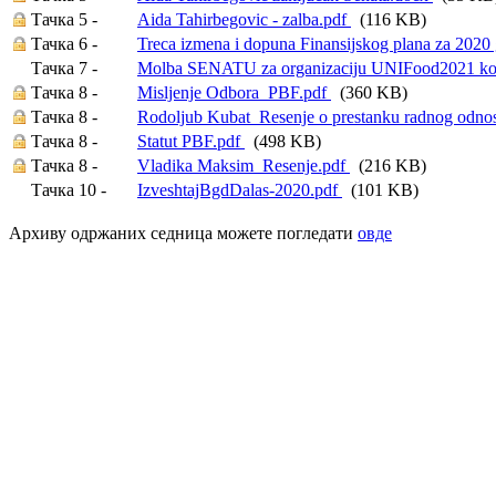
Тачка 5 -
Aida Tahirbegovic - zalba.pdf
(116 KB)
Тачка 6 -
Treca izmena i dopuna Finansijskog plana za 2020
Тачка 7 -
Molba SENATU za organizaciju UNIFood2021 kon
Тачка 8 -
Misljenje Odbora_PBF.pdf
(360 KB)
Тачка 8 -
Rodoljub Kubat_Resenje o prestanku radnog odno
Тачка 8 -
Statut PBF.pdf
(498 KB)
Тачка 8 -
Vladika Maksim_Resenje.pdf
(216 KB)
Тачка 10 -
IzveshtajBgdDalas-2020.pdf
(101 KB)
Архиву одржаних седница можете погледати
овде