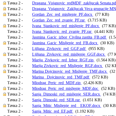
Тачка 2 -
Dragana_Vujanovic_redMDF_zakljucak Senata.p
Тачка 2 -
Dragana_Vujanovic_Zakljucak Veca grupacije M
Тачка 2 -
Gordan_Zec_red_misljenje_PF.docx
(77 KB)
Тачка 2 -
Gordan_Zec_red_zvanje_PF.rar
(3.715 KB)
Тачка 2 -
Ivana_Stankovic_red_misljenje_PF.docx
(77 KB)
Тачка 2 -
Ivana_Stankovic_red_zvanje_PF.rar
(4.441 KB)
Тачка 2 -
Jasmina_Gacic_izbor_Civilna zastita_FB.pdf
(1.5
Тачка 2 -
Jasmina_Gacic_Misljenje_red_FB.docx
(30 KB)
Тачка 2 -
Ljiljana_Zivkovic_red_GGF.pdf
(955 KB)
Тачка 2 -
Ljiljana_Zivkovic_red_misljenje_GGF.docx
(77 
Тачка 2 -
Marija_Zivkovic_red_Izbor_RGF.zip
(1.564 KB)
Тачка 2 -
Marija Zivkovic_red_Misljenje_RGF.docx
(32 K
Тачка 2 -
Marina Dojcinovic_red_Misljenje_TMF.docx
(32
Тачка 2 -
Marina_ Dojcinovic_red_TMF.pdf
(572 KB)
Тачка 2 -
Miodrag_Peric_red_MDF.zip
(2.426 KB)
Тачка 2 -
Miodrag_Peric_red_misljenje_MDF.doc
(52 KB)
Тачка 2 -
Sanja_Dimoski_red_misljenje_SER.docx
(74 KB
Тачка 2 -
Sanja_Dimoski_red_SER.rar
(1.651 KB)
Тачка 2 -
Sanja_Mitic_Misljenje_red__EKOF.docx
(30 KB
Тачка 2 -
Sanja_Mitic_red_EF.pdf
(1.192 KB)