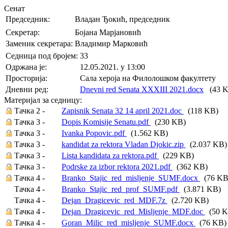
Сенат
Председник:
Владан Ђокић, председник
Секретар:
Бојана Марјановић
Заменик секретара:
Владимир Марковић
Седница под бројем:
33
Oдржана je:
12.05.2021. у 13:00
Просторија:
Сала хероја на Филолошком факултету
Дневни ред:
Dnevni red Senata XXXIII 2021.docx
(43 K
Материјал за седницу:
Тачка 2 -
Zapisnik Senata 32 14 april 2021.doc
(118 KB)
Тачка 3 -
Dopis Komisije Senatu.pdf
(230 KB)
Тачка 3 -
Ivanka Popovic.pdf
(1.562 KB)
Тачка 3 -
kandidat za rektora Vladan Djokic.zip
(2.037 KB)
Тачка 3 -
Lista kandidata za rektora.pdf
(229 KB)
Тачка 3 -
Podrske za izbor rektora 2021.pdf
(362 KB)
Тачка 4 -
Branko_Stajic_red_misljenje_SUMF.docx
(76 KB
Тачка 4 -
Branko_Stajic_red_prof_SUMF.pdf
(3.871 KB)
Тачка 4 -
Dejan_Dragicevic_red_MDF.7z
(2.720 KB)
Тачка 4 -
Dejan_Dragicevic_red_Misljenje_MDF.doc
(50 K
Тачка 4 -
Goran_Milic_red_misljenje_SUMF.docx
(76 KB)