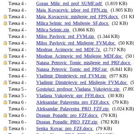
Тачка 4 -
Goran_Milic_red_prof_SUMF.pdf
(1.819 KB)
Тачка 4 -
Maja_Kovacevic_izbor_red_FPN.zip
(1.905 KB)
Тачка 4 -
Maja_Kovacevic_misljenje_red_FPN.docx
(31 K
Тачка 4 -
Milica Selmic_red_Misljenje_SF.docx
(32 KB)
Тачка 4 -
Milica Selmic.zip
(3.866 KB)
Тачка 4 -
Milos_Pavlovic_red_FVM.zip
(1.344 KB)
Тачка 4 -
Milos_Pavlovic_red_Misljenje_FVM.doc
(50 KB
Тачка 4 -
Miodrag_Acimovic_red_MDF.7z
(2.717 KB)
Тачка 4 -
Miodrag_Acimovic_red_Misljenje_MDF.doc
(50 
Тачка 4 -
Natasa_Petrovic_Tomic_misljenje_red_PRF.docx
(
Тачка 4 -
Natasa_Petrovic_Tomic_red_PRF.rar
(6.841 KB)
Тачка 4 -
Vladimir_Dimitrijevic_red_FVM.zip
(977 KB)
Тачка 4 -
Vladimir_Dimitrijevic_red_Misljenje_FVM.doc
(5
Тачка 5 -
Gostujuci_profesor_Vladana_Vukojevic.zip
(7.89
Тачка 5 -
Vladana_Vukojevic_gpr_FFH.docx
(30 KB)
Тачка 6 -
Aleksandar_Palavestra_pro_FZF.docx
(79 KB)
Тачка 6 -
Aleksandar_Palavestra_PRO_FZF.zip
(1.024 KB)
Тачка 6 -
Dragan_Popadic_pro_FZF.docx
(79 KB)
Тачка 6 -
Dragan_Popadic_PRO_FZF.zip
(782 KB)
Тачка 6 -
Senka_Kovac_pro_FZF.docx
(79 KB)