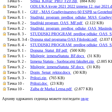
Тачка 6 -
Senka_Kovac_PRO_FZF.zip
(884 KB)
Тачка 7 -
ODLUKA kvote 2021 2022 izmena 12. maj 2021.
Тачка 8. 1 -
GRF - MAS Gradjevinarstvo 60 ESPB sa Geotehn
Тачка 8. 1 -
Studijski_program_predlog_odluke_MAS_Gradjev
Тачка 8. 2 -
Studijski program_OAS_MF.pdf
(2.122 KB)
Тачка 8. 2 -
Studijski_program_predlog_odluke_OAS_Masinsk
Тачка 8. 3 -
STUDIJSKI PROGRAM_predlog odluke_OAS_Srpski
Тачка 8. 3-4 -
Dopuna stud programa OAS Filoloski.pdf
(2.037 
Тачка 8. 4 -
STUDIJSKI PROGRAM_predlog odluke_OAS_Srpski 
Тачка 9. 1 -
Dopuna_Statut_BF.pdf
(500 KB)
Тачка 9. 1 -
Misljenje_izmenaStatuta_BF.docx
(31 KB)
Тачка 9. 2 -
Izmena Statuta - Saobracajni fakultet.zip
(2.005 K
Тачка 9. 2 -
Misljenje_izmenaStatuta_SF.docx
(31 KB)
Тачка 9. 3 -
Dopis_Senat_rektor.docx
(30 KB)
Тачка 9. 3 -
Prilozi.zip
(765 KB)
Тачка 10 -
Prilozi.doc
(23 KB)
Тачка 10 -
Zalba dr Marka Lensa.pdf
(2.877 KB)
Архиву одржаних седница можете погледати
овде