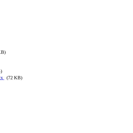
KB)
)
cx
(72 KB)