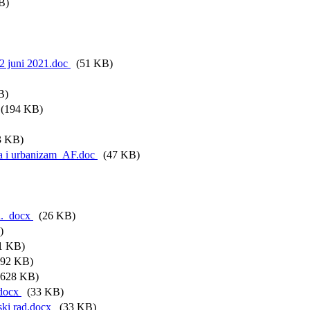
B)
 juni 2021.doc
(51 KB)
B)
(194 KB)
 KB)
a i urbanizam_AF.doc
(47 KB)
od._docx
(26 KB)
)
1 KB)
92 KB)
628 KB)
.docx
(33 KB)
ski rad.docx
(33 KB)