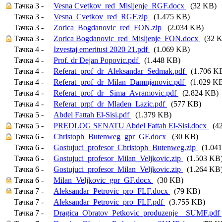
Тачка 3 -
Vesna Cvetkov_red_Misljenje_RGF.docx
(32 KB)
Тачка 3 -
Vesna_Cvetkov_red_RGF.zip
(1.475 KB)
Тачка 3 -
Zorica_Bogdanovic_red_FON.zip
(2.034 KB)
Тачка 3 -
Zorica Bogdanovic_red_Misljenje_FON.docx
(32 K
Тачка 4 -
Izvestaj emeritusi 2020 21.pdf
(1.069 KB)
Тачка 4 -
Prof. dr Dejan Popovic.pdf
(1.448 KB)
Тачка 4 -
Referat_prof_dr_Aleksandar_Sedmak.pdf
(1.706 K
Тачка 4 -
Referat_prof_dr_Milan_Damnjanovic.pdf
(1.029 K
Тачка 4 -
Referat_prof_dr_ Sima_Avramovic.pdf
(2.824 KB)
Тачка 4 -
Referat_prpf_dr_Mladen_Lazic.pdf
(577 KB)
Тачка 5 -
Abdel Fattah El-Sisi.pdf
(1.379 KB)
Тачка 5 -
PREDLOG SENATU Abdel Fattah El-Sisi.docx
(42
Тачка 6 -
Christoph_Butenweg_gpr_GF.docx
(30 KB)
Тачка 6 -
Gostujuci_profesor_Christoph_Butenweg.zip
(1.041
Тачка 6 -
Gostujuci_profesor_Milan_Veljkovic.zip
(1.503 KB
Тачка 6 -
Gostujuci_profesor_Milan_Veljkovic.zip
(1.264 KB
Тачка 6 -
Milan_Veljkovic_gpr_GF.docx
(30 KB)
Тачка 7 -
Aleksandar_Petrovic_pro_FLF.docx
(79 KB)
Тачка 7 -
Aleksandar_Petrovic_pro_FLF.pdf
(3.755 KB)
Тачка 7 -
Dragica_Obratov_Petkovic_produzenje__SUMF.pdf