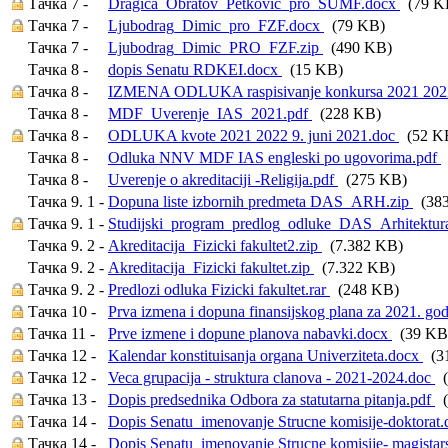
Тачка 7 -
Dragica_Obratov_Petkovic_pro_SUMF.docx
(79 K
Тачка 7 -
Ljubodrag_Dimic_pro_FZF.docx
(79 KB)
Тачка 7 -
Ljubodrag_Dimic_PRO_FZF.zip
(490 KB)
Тачка 8 -
dopis Senatu RDKEI.docx
(15 KB)
Тачка 8 -
IZMENA ODLUKA raspisivanje konkursa 2021 2022
Тачка 8 -
MDF_Uverenje_IAS_2021.pdf
(228 KB)
Тачка 8 -
ODLUKA kvote 2021 2022 9. juni 2021.doc
(52 K
Тачка 8 -
Odluka NNV MDF IAS engleski po ugovorima.pdf
Тачка 8 -
Uverenje o akreditaciji -Religija.pdf
(275 KB)
Тачка 9. 1 -
Dopuna liste izbornih predmeta DAS_ARH.zip
(383
Тачка 9. 1 -
Studijski_program_predlog_odluke_DAS_Arhitektur
Тачка 9. 2 -
Akreditacija_Fizicki fakultet2.zip
(7.382 KB)
Тачка 9. 2 -
Akreditacija_Fizicki fakultet.zip
(7.322 KB)
Тачка 9. 2 -
Predlozi odluka Fizicki fakultet.rar
(248 KB)
Тачка 10 -
Prva izmena i dopuna finansijskog plana za 2021. g
Тачка 11 -
Prve izmene i dopune planova nabavki.docx
(39 KB
Тачка 12 -
Kalendar konstituisanja organa Univerziteta.docx
(3
Тачка 12 -
Veca grupacija - struktura clanova - 2021-2024.doc
(
Тачка 13 -
Dopis predsednika Odbora za statutarna pitanja.pdf
(
Тачка 14 -
Dopis Senatu_imenovanje Strucne komisije-doktorat
Тачка 14 -
Dopis Senatu_imenovanje Strucne komisije- magistar