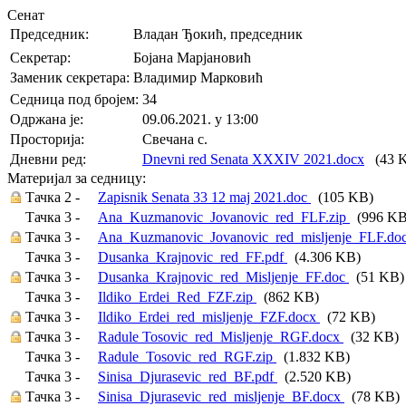
Сенат
Председник:
Владан Ђокић, председник
Секретар:
Бојана Марјановић
Заменик секретара:
Владимир Марковић
Седница под бројем:
34
Oдржана je:
09.06.2021. у 13:00
Просторија:
Свечана с.
Дневни ред:
Dnevni red Senata XXXIV 2021.docx
(43 
Материјал за седницу:
Тачка 2 -
Zapisnik Senata 33 12 maj 2021.doc
(105 KB)
Тачка 3 -
Ana_Kuzmanovic_Jovanovic_red_FLF.zip
(996 KB
Тачка 3 -
Ana_Kuzmanovic_Jovanovic_red_misljenje_FLF.do
Тачка 3 -
Dusanka_Krajnovic_red_FF.pdf
(4.306 KB)
Тачка 3 -
Dusanka_Krajnovic_red_Misljenje_FF.doc
(51 KB)
Тачка 3 -
Ildiko_Erdei_Red_FZF.zip
(862 KB)
Тачка 3 -
Ildiko_Erdei_red_misljenje_FZF.docx
(72 KB)
Тачка 3 -
Radule Tosovic_red_Misljenje_RGF.docx
(32 KB)
Тачка 3 -
Radule_Tosovic_red_RGF.zip
(1.832 KB)
Тачка 3 -
Sinisa_Djurasevic_red_BF.pdf
(2.520 KB)
Тачка 3 -
Sinisa_Djurasevic_red_misljenje_BF.docx
(78 KB)