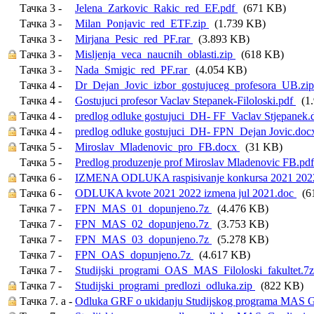
Тачка 3 -
Jelena_Zarkovic_Rakic_red_EF.pdf
(671 KB)
Тачка 3 -
Milan_Ponjavic_red_ETF.zip
(1.739 KB)
Тачка 3 -
Mirjana_Pesic_red_PF.rar
(3.893 KB)
Тачка 3 -
Misljenja_veca_naucnih_oblasti.zip
(618 KB)
Тачка 3 -
Nada_Smigic_red_PF.rar
(4.054 KB)
Тачка 4 -
Dr_Dejan_Jovic_izbor_gostujuceg_profesora_UB.zi
Тачка 4 -
Gostujuci profesor Vaclav Stepanek-Filoloski.pdf
(1.
Тачка 4 -
predlog odluke gostujuci_DH- FF_Vaclav Stjepanek
Тачка 4 -
predlog odluke gostujuci_DH- FPN_Dejan Jovic.do
Тачка 5 -
Miroslav_Mladenovic_pro_FB.docx
(31 KB)
Тачка 5 -
Predlog produzenje prof Miroslav Mladenovic FB.pd
Тачка 6 -
IZMENA ODLUKA raspisivanje konkursa 2021 2022
Тачка 6 -
ODLUKA kvote 2021 2022 izmena jul 2021.doc
(6
Тачка 7 -
FPN_MAS_01_dopunjeno.7z
(4.476 KB)
Тачка 7 -
FPN_MAS_02_dopunjeno.7z
(3.753 KB)
Тачка 7 -
FPN_MAS_03_dopunjeno.7z
(5.278 KB)
Тачка 7 -
FPN_OAS_dopunjeno.7z
(4.617 KB)
Тачка 7 -
Studijski_programi_OAS_MAS_Filoloski_fakultet.7
Тачка 7 -
Studijski_programi_predlozi_odluka.zip
(822 KB)
Тачка 7. a -
Odluka GRF o ukidanju Studijskog programa MAS G