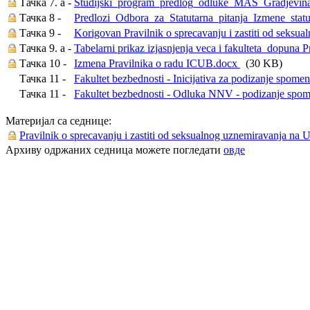
Тачка 7. a -
Studijski_program_predlog_odluke_MAS_Gradjevin
Тачка 8 -
Predlozi_Odbora_za_Statutarna_pitanja_Izmene_statu
Тачка 9 -
Korigovan Pravilnik o sprecavanju i zastiti od seksua
Тачка 9. a -
Tabelarni prikaz izjasnjenja veca i fakulteta_dopuna 
Тачка 10 -
Izmena Pravilnika o radu ICUB.docx
(30 KB)
Тачка 11 -
Fakultet bezbednosti - Inicijativa za podizanje spom
Тачка 11 -
Fakultet bezbednosti - Odluka NNV - podizanje spo
Материјал са седнице:
Pravilnik o sprecavanju i zastiti od seksualnog uznemiravanja na 
Архиву одржаних седница можете погледати
овде