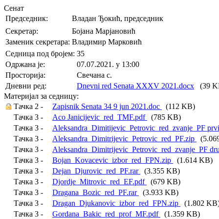
Сенат
Председник:
Владан Ђокић, председник
Секретар:
Бојана Марјановић
Заменик секретара:
Владимир Марковић
Седница под бројем:
35
Oдржана je:
07.07.2021. у 13:00
Просторија:
Свечана с.
Дневни ред:
Dnevni red Senata XXXV 2021.docx
(39 K
Материјал за седницу:
Тачка 2 -
Zapisnik Senata 34 9 jun 2021.doc
(112 KB)
Тачка 3 -
Aco Janicijevic_red_TMF.pdf
(785 KB)
Тачка 3 -
Aleksandra_Dimitijevic_Petrovic_red_zvanje_PF prvi
Тачка 3 -
Aleksandra_Dimitrijevic_Petrovic_red_PF.zip
(5.06
Тачка 3 -
Aleksandra_Dimitrijevic_Petrovic_red_zvanje_PF dru
Тачка 3 -
Bojan_Kovacevic_izbor_red_FPN.zip
(1.614 KB)
Тачка 3 -
Dejan_Djurovic_red_PF.rar
(3.355 KB)
Тачка 3 -
Djordje_Mitrovic_red_EF.pdf
(679 KB)
Тачка 3 -
Dragana_Bozic_red_PF.rar
(3.933 KB)
Тачка 3 -
Dragan_Djukanovic_izbor_red_FPN.zip
(1.802 KB
Тачка 3 -
Gordana_Bakic_red_prof_MF.pdf
(1.359 KB)