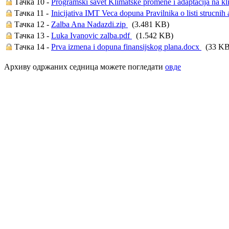
Тачка 10 -
Programski savet Klimatske promene i adaptacija na k
Тачка 11 -
Inicijativa IMT Veca dopuna Pravilnika o listi strucni
Тачка 12 -
Zalba Ana Nadazdi.zip
(3.481 KB)
Тачка 13 -
Luka Ivanovic zalba.pdf
(1.542 KB)
Тачка 14 -
Prva izmena i dopuna finansijskog plana.docx
(33 KB
Архиву одржаних седница можете погледати
овде