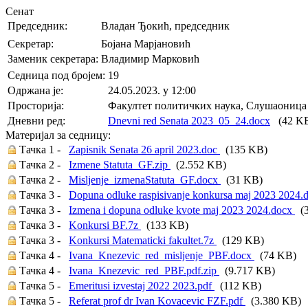
Сенат
Председник:
Владан Ђокић, председник
Секретар:
Бојана Марјановић
Заменик секретара:
Владимир Марковић
Седница под бројем:
19
Oдржана je:
24.05.2023. у 12:00
Просторија:
Факултет политичких наука, Слушаоница
Дневни ред:
Dnevni red Senata 2023_05_24.docx
(42 K
Материјал за седницу:
Тачка 1 -
Zapisnik Senata 26 april 2023.doc
(135 KB)
Тачка 2 -
Izmene Statuta_GF.zip
(2.552 KB)
Тачка 2 -
Misljenje_izmenaStatuta_GF.docx
(31 KB)
Тачка 3 -
Dopuna odluke raspisivanje konkursa maj 2023 2024.
Тачка 3 -
Izmena i dopuna odluke kvote maj 2023 2024.docx
(3
Тачка 3 -
Konkursi BF.7z
(133 KB)
Тачка 3 -
Konkursi Matematicki fakultet.7z
(129 KB)
Тачка 4 -
Ivana_Knezevic_red_misljenje_PBF.docx
(74 KB)
Тачка 4 -
Ivana_Knezevic_red_PBF.pdf.zip
(9.717 KB)
Тачка 5 -
Emeritusi izvestaj 2022 2023.pdf
(112 KB)
Тачка 5 -
Referat prof dr Ivan Kovacevic FZF.pdf
(3.380 KB)