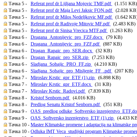
Тачка 5 -
Referat prof dr Ljiljana Mojovic TMF.pdf
(1.151 KB)
Тачка 5 -
Referat prof dr Maja Levi Jaksic FON.pdf
(2.028 KB
Тачка 5 -
Referat prof dr Milos Nedeljkovic MF.pdf
(1.642 KB
Тачка 5 -
Referat prof dr Radivoje Mitovic MF.pdf
(2.483 KB)
Тачка 5 -
Referat prof dr Sinisa Vrecica MTF.pdf
(1.263 KB)
Тачка 6 -
Dragana_Antonijevic_pro_FZF.docx
(79 KB)
Тачка 6 -
Dragana_Antonijevic_pro_FZF.pdf
(887 KB)
Тачка 6 -
Dragan_Rapaic_pro_SER.docx
(32 KB)
Тачка 6 -
Dragan_Rapaic_pro_SER.zip
(7.253 KB)
Тачка 6 -
Sladjana_Sobajic_PRO_FF.zip
(4.210 KB)
Тачка 6 -
Sladjana_Sobajic_pro_Misljenje_FF_.pdf
(207 KB)
Тачка 7 -
Miroslav Krstic_gpr_ETF (1).zip
(6.898 KB)
Тачка 7 -
Miroslav Krstic_gpr_ETF.docx
(31 KB)
Тачка 7 -
Miroslav Krstic_Radovi.pdf
(7.839 KB)
Тачка 8 -
Kristof Senborn.pdf
(4.016 KB)
Тачка 8 -
Predlog Senatu Kristof Senborn.pdf
(351 KB)
Тачка 9 -
OAS_predlog odluke_Softversko inzenjerstvo_ETF.d
Тачка 9 -
OAS_Softversko inzenjerstvo_ETF (1).zip
(4.433 KB
Тачка 10 -
Master Klimatske promene i adaptacija na klimatske 
Тачка 10 -
Odluka IMT Veca_studijski program Klimatske promene