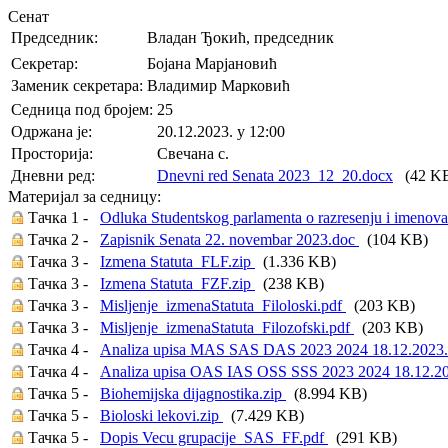
Сенат
Председник:
Владан Ђокић, председник
Секретар:
Бојана Марјановић
Заменик секретара:
Владимир Марковић
Седница под бројем:
25
Oдржана je:
20.12.2023. у 12:00
Просторија:
Свечана с.
Дневни ред:
Dnevni red Senata 2023_12_20.docx
(42 K
Материјал за седницу:
Тачка 1 -
Odluka Studentskog parlamenta o razresenju i imenov
Тачка 2 -
Zapisnik Senata 22. novembar 2023.doc
(104 KB)
Тачка 3 -
Izmena Statuta_FLF.zip
(1.336 KB)
Тачка 3 -
Izmena Statuta_FZF.zip
(238 KB)
Тачка 3 -
Misljenje_izmenaStatuta_Filoloski.pdf
(203 KB)
Тачка 3 -
Misljenje_izmenaStatuta_Filozofski.pdf
(203 KB)
Тачка 4 -
Analiza upisa MAS SAS DAS 2023 2024 18.12.2023.
Тачка 4 -
Analiza upisa OAS IAS OSS SSS 2023 2024 18.12.2
Тачка 5 -
Biohemijska dijagnostika.zip
(8.994 KB)
Тачка 5 -
Bioloski lekovi.zip
(7.429 KB)
Тачка 5 -
Dopis Vecu grupacije_SAS_FF.pdf
(291 KB)