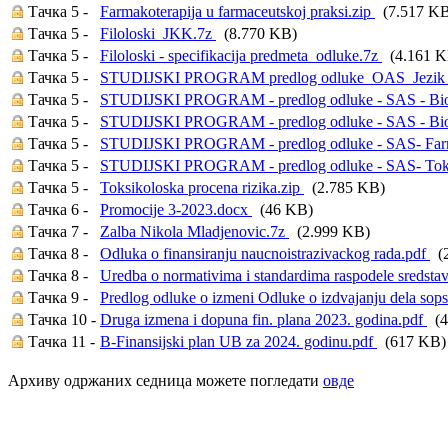
Тачка 5 -
Farmakoterapija u farmaceutskoj praksi.zip
(7.517 KB
Тачка 5 -
Filoloski_JKK.7z
(8.770 KB)
Тачка 5 -
Filoloski - specifikacija predmeta_odluke.7z
(4.161 K
Тачка 5 -
STUDIJSKI PROGRAM predlog odluke_OAS_Jezik knji
Тачка 5 -
STUDIJSKI PROGRAM - predlog odluke - SAS - Bioh
Тачка 5 -
STUDIJSKI PROGRAM - predlog odluke - SAS - Biol
Тачка 5 -
STUDIJSKI PROGRAM - predlog odluke - SAS- Farmak
Тачка 5 -
STUDIJSKI PROGRAM - predlog odluke - SAS- Toksi
Тачка 5 -
Toksikoloska procena rizika.zip
(2.785 KB)
Тачка 6 -
Promocije 3-2023.docx
(46 KB)
Тачка 7 -
Zalba Nikola Mladjenovic.7z
(2.999 KB)
Тачка 8 -
Odluka o finansiranju naucnoistrazivackog rada.pdf
(2
Тачка 8 -
Uredba o normativima i standardima raspodele sredsta
Тачка 9 -
Predlog odluke o izmeni Odluke o izdvajanju dela sop
Тачка 10 -
Druga izmena i dopuna fin. plana 2023. godina.pdf
(4
Тачка 11 -
B-Finansijski plan UB za 2024. godinu.pdf
(617 KB)
Архиву одржаних седница можете погледати
овде