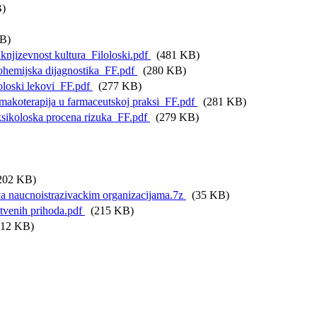
)
B)
zevnost kultura_Filoloski.pdf
(481 KB)
emijska dijagnostika_FF.pdf
(280 KB)
oski lekovi_FF.pdf
(277 KB)
oterapija u farmaceutskoj praksi_FF.pdf
(281 KB)
koloska procena rizuka_FF.pdf
(279 KB)
02 KB)
va naucnoistrazivackim organizacijama.7z
(35 KB)
stvenih prihoda.pdf
(215 KB)
12 KB)