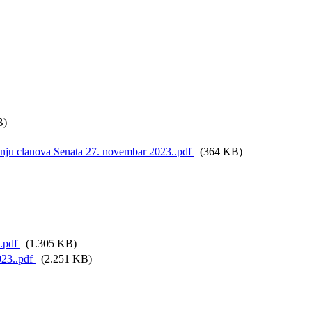
B)
anju clanova Senata 27. novembar 2023..pdf
(364 KB)
.pdf
(1.305 KB)
023..pdf
(2.251 KB)