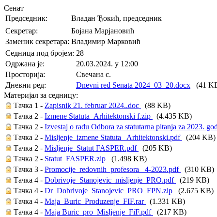
Сенат
Председник:
Владан Ђокић, председник
Секретар:
Бојана Марјановић
Заменик секретара:
Владимир Марковић
Седница под бројем:
28
Oдржана je:
20.03.2024. у 12:00
Просторија:
Свечана с.
Дневни ред:
Dnevni red Senata 2024_03_20.docx
(41 K
Материјал за седницу:
Тачка 1 -
Zapisnik 21. februar 2024..doc
(88 KB)
Тачка 2 -
Izmene Statuta_Arhitektonski f.zip
(4.435 KB)
Тачка 2 -
Izvestaj o radu Odbora za statutarna pitanja za 2023. g
Тачка 2 -
Misljenje_izmene Statuta_ Arhitektonski.pdf
(204 KB)
Тачка 2 -
Misljenje_Statut FASPER.pdf
(205 KB)
Тачка 2 -
Statut_FASPER.zip
(1.498 KB)
Тачка 3 -
Promocije_redovnih_profesora_ 4-2023.pdf
(310 KB)
Тачка 4 -
Dobrivoje_Stanojevic_misljenje_PRO.pdf
(219 KB)
Тачка 4 -
Dr_Dobrivoje_Stanojevic_PRO_FPN.zip
(2.675 KB)
Тачка 4 -
Maja_Buric_Produzenje_FIF.rar
(1.331 KB)
Тачка 4 -
Maja Buric_pro_Misljenje_FiF.pdf
(217 KB)