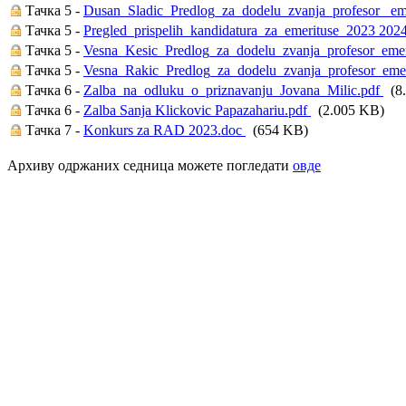
Тачка 5 -
Dusan_Sladic_Predlog_za_dodelu_zvanja_profesor_ e
Тачка 5 -
Pregled_prispelih_kandidatura_za_emerituse_2023 202
Тачка 5 -
Vesna_Kesic_Predlog_za_dodelu_zvanja_profesor_em
Тачка 5 -
Vesna_Rakic_Predlog_za_dodelu_zvanja_profesor_eme
Тачка 6 -
Zalba_na_odluku_o_priznavanju_Jovana_Milic.pdf
(8.
Тачка 6 -
Zalba Sanja Klickovic Papazahariu.pdf
(2.005 KB)
Тачка 7 -
Konkurs za RAD 2023.doc
(654 KB)
Архиву одржаних седница можете погледати
овде