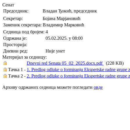
Сенат
Председник:
Владан Ђокић, председник
Секретар:
Бојана Марјановић
Заменик секретара:
Владимир Марковић
Седница под бројем:
4
Oдржана je:
05.02.2025. у 08:00
Просторија:
Дневни ред:
Није унет
Материјал за седницу:
Dnevni red Senata 05_02_2025.docx.pdf
(228 KB)
Тачка 1 -
1. Predlog odluke o formiranju Ekspertske radne grupe za
Тачка 2 -
2. Predlog odluke o formiranju Ekspertske radne grupe z
Архиву одржаних седница можете погледати
овде