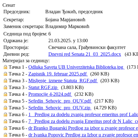
Сенат
Председник:
Владан Ђокић, председник
Секретар:
Бојана Марјановић
Заменик секретара:
Владимир Марковић
Седница под бројем:
6
Oдржана je:
21.03.2025. у 13:00
Просторија:
Свечана сала, Грађевински факултет
Дневни ред:
Dnevni red Senata 21_03_2025.docx
(43 K
Материјал за седницу:
Тачка 1 -
Odluka Saveta UB Univerzitetska Biblioteka.jpg
(173 
Тачка 2 -
Zapisnik 19. februar 2025.pdf
(260 KB)
Тачка 3 -
Misljenje_izmene Statuta_RGF.pdf
(203 KB)
Тачка 3 -
Statut RGF.zip
(3.803 KB)
Тачка 4 -
Promocije 4-2024.pdf
(232 KB)
Тачка 5 -
Sefedin_Sehovic_pro_OUV.pdf
(217 KB)
Тачка 5 -
Sefedin_Sehovic_pro_OUV.zip
(4.729 KB)
Тачка 6 -
1_ Predlog za dodelu zvanja profesor emeritus prof Lali
Тачка 6 -
7_ Predlog za dodelu zvanja Emeritus prof dr N Lalic_
Тачка 6 -
dr Branko Bugarski Predlog za izbor u zvanje profesor 
Тачка 6 -
dr Ivanka Popovic Predlog za Izbor u zvanje profesor e