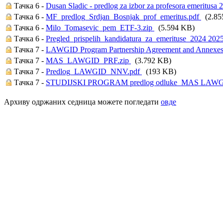
Тачка 6 -
Dusan Sladic - predlog za izbor za profesora emeritusa
Тачка 6 -
MF_predlog_Srdjan_Bosnjak_prof_emeritus.pdf
(2.85
Тачка 6 -
Milo_Tomasevic_pem_ETF-3.zip
(5.594 KB)
Тачка 6 -
Pregled_prispelih_kandidatura_za_emerituse_2024 202
Тачка 7 -
LAWGID Program Partnership Agreement and Annexes - 
Тачка 7 -
MAS_LAWGID_PRF.zip
(3.792 KB)
Тачка 7 -
Predlog_LAWGID_NNV.pdf
(193 KB)
Тачка 7 -
STUDIJSKI PROGRAM predlog odluke_MAS LAWG
Архиву одржаних седница можете погледати
овде