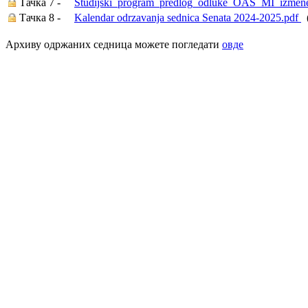
Тачка 7 -
Studijski_program_predlog_odluke_OAS_MI_izmen
Тачка 8 -
Kalendar odrzavanja sednica Senata 2024-2025.pdf
(
Архиву одржаних седница можете погледати
овде