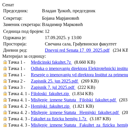
Сенат
Председник:
Владан Ђокић, председник
Секретар:
Бојана Марјановић
Заменик секретара:
Владимир Марковић
Седница под бројем:
12
Oдржана je:
17.09.2025. у 13:00
Просторија:
Свечана сала, Грађевински факултет
Дневни ред:
Dnevni red Senata 17_09_2025.pdf
(234 KB
Материјал за седницу:
Тачка 1 -
Medicinski fakultet.7z
(8.660 KB)
Тачка 1 -
Odluka o imenovanju direktora Elektrotehnicki instit
Тачка 1 -
Resenje o imenovanju vd direktora Institut za primen
Тачка 2 -
Zapisnik 25. jun 2025.pdf
(269 KB)
Тачка 3 -
Zapisnik 7. jul 2025.pdf
(222 KB)
Тачка 4. 1 -
Filoloski_fakultet.zip
(1.834 KB)
Тачка 4. 1 -
Misljenje_izmene Statuta_ Filolski_fakultet.pdf
(203
Тачка 4. 2 -
Hemijski_fakultet.zip
(1.821 KB)
Тачка 4. 2 -
Misljenje_izmene Statuta_ Hemijski_fakultet.pdf
(20
Тачка 4. 3 -
Fakultet za fizicku hemiju 1.7z
(3.187 KB)
Тачка 4. 3 -
Misljenje_izmene Statuta_ Fakultet_za_fizicku_hemi