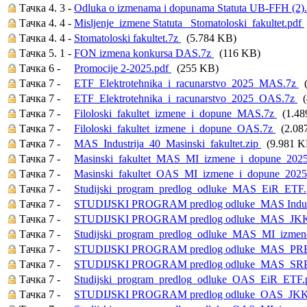
Тачка 4. 3 -
Odluka o izmenama i dopunama Statuta UB-FFH (2)
Тачка 4. 4 -
Misljenje_izmene Statuta_ Stomatoloski_fakultet.pdf
Тачка 4. 4 -
Stomatoloski fakultet.7z
(5.784 KB)
Тачка 5. 1 -
FON izmena konkursa DAS.7z
(116 KB)
Тачка 6 -
Promocije 2-2025.pdf
(255 KB)
Тачка 7 -
ETF_Elektrotehnika_i_racunarstvo_2025_MAS.7z
(
Тачка 7 -
ETF_Elektrotehnika_i_racunarstvo_2025_OAS.7z
(
Тачка 7 -
Filoloski_fakultet_izmene_i_dopune_MAS.7z
(1.48
Тачка 7 -
Filoloski_fakultet_izmene_i_dopune_OAS.7z
(2.08
Тачка 7 -
MAS_Industrija_40_Masinski_fakultet.zip
(9.981 K
Тачка 7 -
Masinski_fakultet_MAS_MI_izmene_i_dopune_202
Тачка 7 -
Masinski_fakultet_OAS_MI_izmene_i_dopune_2025
Тачка 7 -
Studijski_program_predlog_odluke_MAS_EiR_ETF
Тачка 7 -
STUDIJSKI PROGRAM predlog odluke_MAS Industr
Тачка 7 -
STUDIJSKI PROGRAM predlog odluke_MAS_JKK.F
Тачка 7 -
Studijski_program_predlog_odluke_MAS_MI_izmen
Тачка 7 -
STUDIJSKI PROGRAM predlog odluke_MAS_PREV
Тачка 7 -
STUDIJSKI PROGRAM predlog odluke_MAS_SRP
Тачка 7 -
Studijski_program_predlog_odluke_OAS_EiR_ETF.
Тачка 7 -
STUDIJSKI PROGRAM predlog odluke_OAS_JKK.F