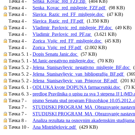
Тачка 4 -
Senka_Kovac_red_FZF.zip
(404 KB)
Тачка 4 -
Senka_Kovac_red_misljenje_FZF.pdf
(98 KB)
Тачка 4 -
Slavica_Razic_red_FF_misljenje.doc
(47 KB)
Тачка 4 -
Slavica_Razic_red_FF.pdf
(1.350 KB)
Тачка 4 -
Vladimir_Pavlovic_red_misljenje_PF.doc
(49 KB)
Тачка 4 -
Vladimir_Pavlovic_red_PF.rar
(3.621 KB)
Тачка 4 -
Zorica_Vujic_red_FF_misljenje.doc
(45 KB)
Тачка 4 -
Zorica_Vujic_red_FF.pdf
(2.002 KB)
Тачка 5. 1 -
Dopis Senatu Janic.doc
(57 KB)
Тачка 5. 1 -
M.Janic-negativno misljenje.doc
(70 KB)
Тачка 5. 2 -
Jelena_Stanisavljevic_negativno_misljenje_BF.doc
(
Тачка 5. 2 -
Jelena_Stanisavljevic_van_bibliografija_BF.pdf
(369
Тачка 5. 2 -
Jelena_Stanisavljevic_van_Prigovor_BF.pdf
(201 K
Тачка 6. 1 -
ODLUKA kvote DOPUNA farmaceutski.doc
(73 K
Тачка 6. 3 -
predlog Pravilnika o upisu za sva 3 stepena JJ LjMD
Тачка 7 -
pismo Senatu stud program Filozofskog 10.05.2012.
Тачка 7 -
STUDIJSKI PROGRAM_MA_Obrazovanje nastavnika 
Тачка 7 -
STUDIJSKI PROGRAM_MA_Obrazovanje nastavnika p
Тачка 8 -
Analiza rezultata na osnovnim akademskim studijama
Тачка 10 -
Ana Mistridjelovic.pdf
(429 KB)