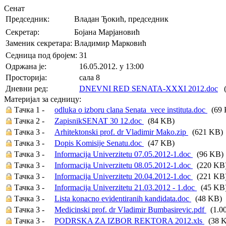
Сенат
Председник:
Владан Ђокић, председник
Секретар:
Бојана Марјановић
Заменик секретара:
Владимир Марковић
Седница под бројем:
31
Oдржана je:
16.05.2012. у 13:00
Просторија:
сала 8
Дневни ред:
DNEVNI RED SENATA-XXXI 2012.doc
(
Материјал за седницу:
Тачка 1 -
odluka o izboru clana Senata_vece instituta.doc
(69 
Тачка 2 -
ZapisnikSENAT 30 12.doc
(84 KB)
Тачка 3 -
Arhitektonski prof. dr Vladimir Mako.zip
(621 KB)
Тачка 3 -
Dopis Komisije Senatu.doc
(47 KB)
Тачка 3 -
Informacija Univerzitetu 07.05.2012-1.doc
(96 KB)
Тачка 3 -
Informacija Univerzitetu 08.05.2012-1.doc
(220 KB
Тачка 3 -
Informacija Univerzitetu 20.04.2012-1.doc
(221 KB
Тачка 3 -
Informacija Univerzitetu 21.03.2012 - 1.doc
(45 KB
Тачка 3 -
Lista konacno evidentiranih kandidata.doc
(48 KB)
Тачка 3 -
Medicinski prof. dr Vladimir Bumbasirevic.pdf
(1.0
Тачка 3 -
PODRSKA ZA IZBOR REKTORA 2012.xls
(38 