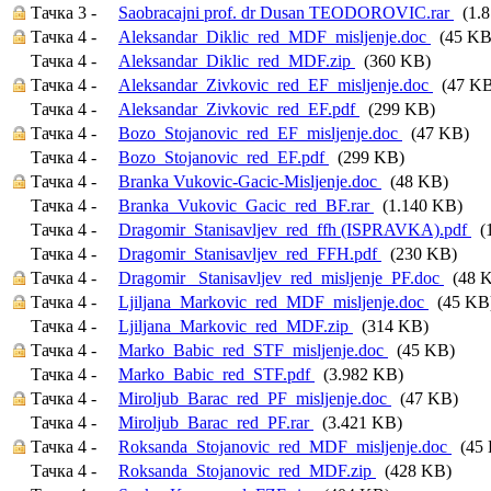
Тачка 3 -
Saobracajni prof. dr Dusan TEODOROVIC.rar
(1.8
Тачка 4 -
Aleksandar_Diklic_red_MDF_misljenje.doc
(45 KB
Тачка 4 -
Aleksandar_Diklic_red_MDF.zip
(360 KB)
Тачка 4 -
Aleksandar_Zivkovic_red_EF_misljenje.doc
(47 KB
Тачка 4 -
Aleksandar_Zivkovic_red_EF.pdf
(299 KB)
Тачка 4 -
Bozo_Stojanovic_red_EF_misljenje.doc
(47 KB)
Тачка 4 -
Bozo_Stojanovic_red_EF.pdf
(299 KB)
Тачка 4 -
Branka Vukovic-Gacic-Misljenje.doc
(48 KB)
Тачка 4 -
Branka_Vukovic_Gacic_red_BF.rar
(1.140 KB)
Тачка 4 -
Dragomir_Stanisavljev_red_ffh (ISPRAVKA).pdf
(1
Тачка 4 -
Dragomir_Stanisavljev_red_FFH.pdf
(230 KB)
Тачка 4 -
Dragomir_ Stanisavljev_red_misljenje_PF.doc
(48 
Тачка 4 -
Ljiljana_Markovic_red_MDF_misljenje.doc
(45 KB
Тачка 4 -
Ljiljana_Markovic_red_MDF.zip
(314 KB)
Тачка 4 -
Marko_Babic_red_STF_misljenje.doc
(45 KB)
Тачка 4 -
Marko_Babic_red_STF.pdf
(3.982 KB)
Тачка 4 -
Miroljub_Barac_red_PF_misljenje.doc
(47 KB)
Тачка 4 -
Miroljub_Barac_red_PF.rar
(3.421 KB)
Тачка 4 -
Roksanda_Stojanovic_red_MDF_misljenje.doc
(45 
Тачка 4 -
Roksanda_Stojanovic_red_MDF.zip
(428 KB)