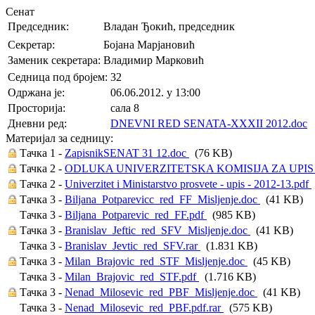
Сенат
Председник:
Владан Ђокић, председник
Секретар:
Бојана Марјановић
Заменик секретара:
Владимир Марковић
Седница под бројем:
32
Oдржана je:
06.06.2012. у 13:00
Просторија:
сала 8
Дневни ред:
DNEVNI RED SENATA-XXXII 2012.doc
(
Материјал за седницу:
Тачка 1 -
ZapisnikSENAT 31 12.doc
(76 KB)
Тачка 2 -
ODLUKA UNIVERZITETSKA KOMISIJA ZA UPIS 2
Тачка 2 -
Univerzitet i Ministarstvo prosvete - upis - 2012-13.pdf
Тачка 3 -
Biljana_Potparevicc_red_FF_Misljenje.doc
(41 KB)
Тачка 3 -
Biljana_Potparevic_red_FF.pdf
(985 KB)
Тачка 3 -
Branislav_Jeftic_red_SFV_Misljenje.doc
(41 KB)
Тачка 3 -
Branislav_Jevtic_red_SFV.rar
(1.831 KB)
Тачка 3 -
Milan_Brajovic_red_STF_Misljenje.doc
(45 KB)
Тачка 3 -
Milan_Brajovic_red_STF.pdf
(1.716 KB)
Тачка 3 -
Nenad_Milosevic_red_PBF_Misljenje.doc
(41 KB)
Тачка 3 -
Nenad_Milosevic_red_PBF.pdf.rar
(575 KB)