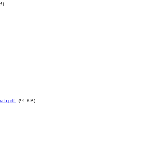
B)
ata.pdf
(91 KB)