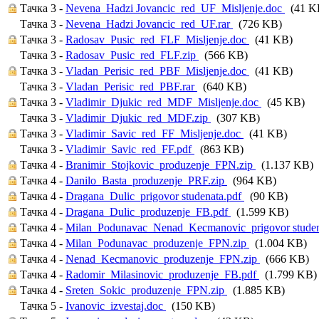
Тачка 3 -
Nevena_Hadzi Jovancic_red_UF_Misljenje.doc
(41 K
Тачка 3 -
Nevena_Hadzi Jovancic_red_UF.rar
(726 KB)
Тачка 3 -
Radosav_Pusic_red_FLF_Misljenje.doc
(41 KB)
Тачка 3 -
Radosav_Pusic_red_FLF.zip
(566 KB)
Тачка 3 -
Vladan_Perisic_red_PBF_Misljenje.doc
(41 KB)
Тачка 3 -
Vladan_Perisic_red_PBF.rar
(640 KB)
Тачка 3 -
Vladimir_Djukic_red_MDF_Misljenje.doc
(45 KB)
Тачка 3 -
Vladimir_Djukic_red_MDF.zip
(307 KB)
Тачка 3 -
Vladimir_Savic_red_FF_Misljenje.doc
(41 KB)
Тачка 3 -
Vladimir_Savic_red_FF.pdf
(863 KB)
Тачка 4 -
Branimir_Stojkovic_produzenje_FPN.zip
(1.137 KB)
Тачка 4 -
Danilo_Basta_produzenje_PRF.zip
(964 KB)
Тачка 4 -
Dragana_Dulic_prigovor studenata.pdf
(90 KB)
Тачка 4 -
Dragana_Dulic_produzenje_FB.pdf
(1.599 KB)
Тачка 4 -
Milan_Podunavac_Nenad_Kecmanovic_prigovor studen
Тачка 4 -
Milan_Podunavac_produzenje_FPN.zip
(1.004 KB)
Тачка 4 -
Nenad_Kecmanovic_produzenje_FPN.zip
(666 KB)
Тачка 4 -
Radomir_Milasinovic_produzenje_FB.pdf
(1.799 KB)
Тачка 4 -
Sreten_Sokic_produzenje_FPN.zip
(1.885 KB)
Тачка 5 -
Ivanovic_izvestaj.doc
(150 KB)