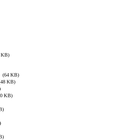
 KB)
(64 KB)
48 KB)
)
0 KB)
B)
)
B)