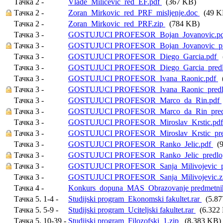
Тачка 2 -
Vlade_Milicevic_red_EF.pdf
(367 KB)
Тачка 2 -
Zoran_Mirkovic_red_PRF_misljenje.doc
(49 K
Тачка 2 -
Zoran_Mirkovic_red_PRF.zip
(784 KB)
Тачка 3 -
GOSTUJUCI PROFESOR_Bojan_Jovanovic.p
Тачка 3 -
GOSTUJUCI PROFESOR_Bojan_Jovanovic_pre
Тачка 3 -
GOSTUJUCI PROFESOR_Diego_Garcia.pdf
(
Тачка 3 -
GOSTUJUCI PROFESOR_Diego_Garcia_predlo
Тачка 3 -
GOSTUJUCI PROFESOR_Ivana_Raonic.pdf
(
Тачка 3 -
GOSTUJUCI PROFESOR_Ivana_Raonic_predlo
Тачка 3 -
GOSTUJUCI PROFESOR_Marco_da_Rin.pdf
Тачка 3 -
GOSTUJUCI PROFESOR_Marco_da_Rin_predl
Тачка 3 -
GOSTUJUCI PROFESOR_Miroslav_Krstic.pd
Тачка 3 -
GOSTUJUCI PROFESOR_Miroslav_Krstic_pred
Тачка 3 -
GOSTUJUCI PROFESOR_Ranko_Jelic.pdf
(9
Тачка 3 -
GOSTUJUCI PROFESOR_Ranko_Jelic_predlog
Тачка 3 -
GOSTUJUCI PROFESOR_Sanja_Milivojevic_pr
Тачка 3 -
GOSTUJUCI PROFESOR_Sanja_Milivojevic.z
Тачка 4 -
Konkurs_dopuna_MAS_Obrazovanje predmetnih
Тачка 5. 1-4 -
Studijski program_Ekonomski fakultet.rar
(5.87
Тачка 5. 5-9 -
Studijski program_Uciteljski fakultet.rar
(6.322
Тачка 5. 10-39 -
Studijski program_Filozofski_1.zip
(8.383 KB)