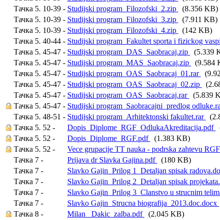
Тачка 5. 10-39 -
Studijski program_Filozofski_2.zip
(8.356 KB)
Тачка 5. 10-39 -
Studijski program_Filozofski_3.zip
(7.911 KB)
Тачка 5. 10-39 -
Studijski program_Filozofski_4.zip
(142 KB)
Тачка 5. 40-44 -
Studijski program_Fakultet sporta i fizickog vasp
Тачка 5. 45-47 -
Studijski program_DAS_Saobracaj.zip
(5.339 
Тачка 5. 45-47 -
Studijski program_MAS_Saobracaj.zip
(9.584 
Тачка 5. 45-47 -
Studijski program_OAS_Saobracaj_01.rar
(9.9
Тачка 5. 45-47 -
Studijski program_OAS_Saobracaj_02.zip
(2.6
Тачка 5. 45-47 -
Studijski program_OAS_Saobracaj.rar
(5.839 
Тачка 5. 45-47 -
Studijski program_Saobracajni_predlog odluke.r
Тачка 5. 48-51 -
Studijski program_Arhitektonski fakultet.rar
(2.
Тачка 5. 52 -
Dopis_Diplome_RGF_OdlukaAkreditacija.pdf
(
Тачка 5. 52 -
Dopis_Diplome_RGF.pdf
(1.383 KB)
Тачка 5. 52 -
Vece grupacije TT nauka - podrska zahtevu RG
Тачка 7 -
Prijava dr Slavka Gajina.pdf
(180 KB)
Тачка 7 -
Slavko Gajin_Prilog 1_Detaljan spisak radova.d
Тачка 7 -
Slavko Gajin_Prilog 2_Detaljan spisak projekat
Тачка 7 -
Slavko Gajin_Prilog 3_Clanstvo u strucnim teli
Тачка 7 -
Slavko Gajin_Strucna biografija_2013.doc.docx
Тачка 8 -
Milan_ Dakic_zalba.pdf
(2.045 KB)