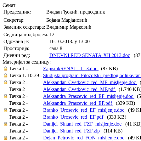
Сенат
Председник:
Владан Ђокић, председник
Секретар:
Бојана Марјановић
Заменик секретара:
Владимир Марковић
Седница под бројем:
12
Oдржана je:
16.10.2013. у 13:00
Просторија:
сала 8
Дневни ред:
DNEVNI RED SENATA-XII 2013.doc
(87
Материјал за седницу:
Тачка 1 -
ZapisnikSENAT 11 13.doc
(87 KB)
Тачка 1. 10-39 -
Studijski program_Filozofski_predlog odluke.rar
Тачка 2 -
Aleksandar_Cvetkovic_red_MF_misljenje.doc
(
Тачка 2 -
Aleksandar_Cvetkovic_red_MF.pdf
(1.740 KB
Тачка 2 -
Aleksandra_Prascevic_red_EF_misljenje.doc
(5
Тачка 2 -
Aleksandra_Prascevic_red_EF.pdf
(339 KB)
Тачка 2 -
Branko_Urosevic_red_EF_misljenje.doc
(49 K
Тачка 2 -
Branko_Urosevic_red_EF.pdf
(333 KB)
Тачка 2 -
Danijel_Sinani_red_FZF_misljenje.doc
(41 KB
Тачка 2 -
Danijel_Sinani_red_FZF.zip
(114 KB)
Тачка 2 -
Dejan_Petrovic_red_FON_misljenje.doc
(49 K