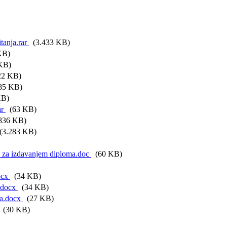
itanja.rar
(3.433 KB)
KB)
KB)
22 KB)
85 KB)
KB)
ar
(63 KB)
836 KB)
3.283 KB)
F za izdavanjem diploma.doc
(60 KB)
ocx
(34 KB)
a.docx
(34 KB)
ma.docx
(27 KB)
(30 KB)