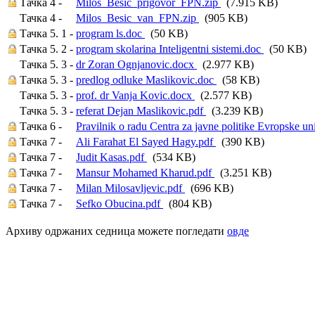
Тачка 4 -
Milos_Besic_prigovor_FPN.zip
(7.915 KB)
Тачка 4 -
Milos_Besic_van_FPN.zip
(905 KB)
Тачка 5. 1 -
program ls.doc
(50 KB)
Тачка 5. 2 -
program skolarina Inteligentni sistemi.doc
(50 KB)
Тачка 5. 3 -
dr Zoran Ognjanovic.docx
(2.977 KB)
Тачка 5. 3 -
predlog odluke Maslikovic.doc
(58 KB)
Тачка 5. 3 -
prof. dr Vanja Kovic.docx
(2.577 KB)
Тачка 5. 3 -
referat Dejan Maslikovic.pdf
(3.239 KB)
Тачка 6 -
Pravilnik o radu Centra za javne politike Evropske u
Тачка 7 -
Ali Farahat El Sayed Hagy.pdf
(390 KB)
Тачка 7 -
Judit Kasas.pdf
(534 KB)
Тачка 7 -
Mansur Mohamed Kharud.pdf
(3.251 KB)
Тачка 7 -
Milan Milosavljevic.pdf
(696 KB)
Тачка 7 -
Sefko Obucina.pdf
(804 KB)
Архиву одржаних седница можете погледати
овде