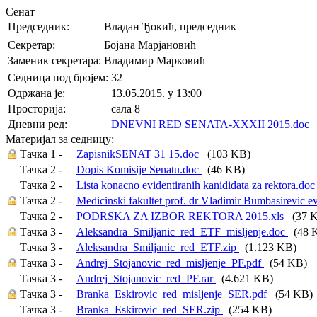
Сенат
Председник:
Владан Ђокић, председник
Секретар:
Бојана Марјановић
Заменик секретара:
Владимир Марковић
Седница под бројем:
32
Oдржана je:
13.05.2015. у 13:00
Просторија:
сала 8
Дневни ред:
DNEVNI RED SENATA-XXXII 2015.doc
(
Материјал за седницу:
Тачка 1 -
ZapisnikSENAT 31 15.doc
(103 KB)
Тачка 2 -
Dopis Komisije Senatu.doc
(46 KB)
Тачка 2 -
Lista konacno evidentiranih kanididata za rektora.do
Тачка 2 -
Medicinski fakultet prof. dr Vladimir Bumbasirevic 
Тачка 2 -
PODRSKA ZA IZBOR REKTORA 2015.xls
(37 
Тачка 3 -
Aleksandra_Smiljanic_red_ETF_misljenje.doc
(48 
Тачка 3 -
Aleksandra_Smiljanic_red_ETF.zip
(1.123 KB)
Тачка 3 -
Andrej_Stojanovic_red_misljenje_PF.pdf
(54 KB)
Тачка 3 -
Andrej_Stojanovic_red_PF.rar
(4.621 KB)
Тачка 3 -
Branka_Eskirovic_red_misljenje_SER.pdf
(54 KB)
Тачка 3 -
Branka_Eskirovic_red_SER.zip
(254 KB)