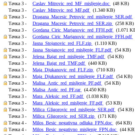
Тачка 3 -
Caslav_Mitrovic_red_MF_misljenje.doc
(48 KB)
Тачка 3 -
Caslav_Mitrovic_red_MF.pdf
(1.340 KB)
Тачка 3 -
Dragana_Macesic_Petrovic_red_misljenje_SER.pdf
Тачка 3 -
Dragana_Macesic_Petrovic_red_SER.zip
(258 KB)
Тачка 3 -
Gordana_Ciric_Marjanovic_red_FFH.pdf
(1.071 K
Тачка 3 -
Gordana_Ciric_Marjanovic_red_misljenje_FFH.pdf
Тачка 3 -
Jasna_Stojanovic_red_FLF.zip
(1.110 KB)
Тачка 3 -
Jasna_Stojanovic_red_misljenje_FLF.pdf
(54 KB)
Тачка 3 -
Jelena_Bajat_red_misljenje_TMF.pdf
(54 KB)
Тачка 3 -
Jelena_Bajat_red_TMF.pdf
(440 KB)
Тачка 3 -
Maja_Djukanovic_red_FLF.zip
(710 KB)
Тачка 3 -
Maja_Djukanovic_red_misljenje_FLF.pdf
(54 KB)
Тачка 3 -
Malisa_Antic_red_misljenje_PF.pdf
(54 KB)
Тачка 3 -
Malisa_Antic_red_PF.rar
(4.450 KB)
Тачка 3 -
Mara_Aleksic_red_FF.pdf
(1.038 KB)
Тачка 3 -
Mara_Aleksic_red_misljenje_FF.pdf
(53 KB)
Тачка 3 -
Milica_Gligorovic_red_misljenje_SER.pdf
(54 KB)
Тачка 3 -
Milica_Gligorovic_red_SER.zip
(171 KB)
Тачка 4 -
Milos_Besic_negativna_odluka_FPN.doc
(64 KB)
Тачка 4 -
Milos_Besic_negativno_misljenje_FPN.doc
(44 KB